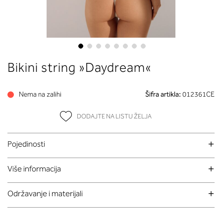
Skip
Bikini string »Daydream«
to
the
beginning
Nema na zalihi
Šifra artikla:
012361CE
of
the
DODAJTE NA LISTU ŽELJA
images
gallery
Pojedinosti
Više informacija
Održavanje i materijali