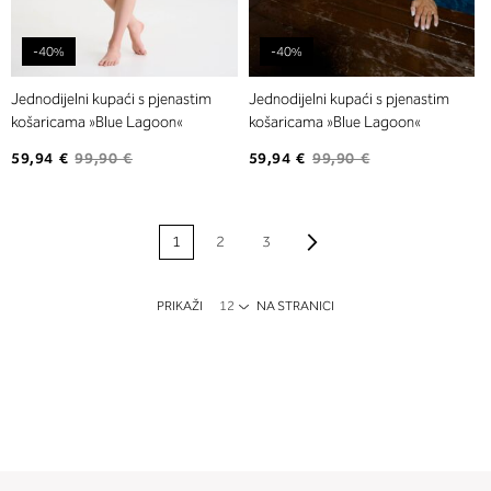
-40%
-40%
Jednodijelni kupaći s pjenastim
Jednodijelni kupaći s pjenastim
košaricama »Blue Lagoon«
košaricama »Blue Lagoon«
59,94 €
99,90 €
59,94 €
99,90 €
STRANICA
Stranica
Naprijed
Trenutno pregledavate
Stranica
Stranica
1
2
3
stranicu
PRIKAŽI
NA STRANICI