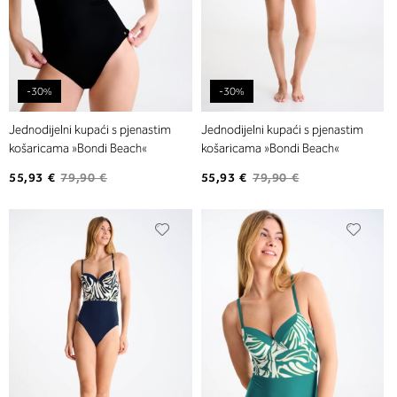
-30%
-30%
Jednodijelni kupaći s pjenastim
Jednodijelni kupaći s pjenastim
košaricama »Bondi Beach«
košaricama »Bondi Beach«
55,93 €
79,90 €
55,93 €
79,90 €
Dodajte
Dodaj
na
na
listu
listu
želja
želja