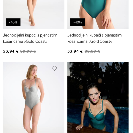
-40%
-40%
Jednodijelni kupaći s pjenastim
Jednodijelni kupaći s pjenastim
košaricama »Gold Coast«
košaricama »Gold Coast«
53,94 €
89,90 €
53,94 €
89,90 €
Dodajte
Dodaj
na
na
listu
listu
želja
želja