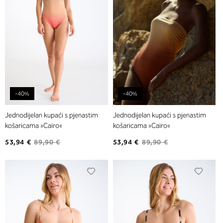
-40%
-40%
Jednodijelan kupaći s pjenastim
Jednodijelan kupaći s pjenastim
košaricama »Cairo«
košaricama »Cairo«
53,94 €
89,90 €
53,94 €
89,90 €
Dodajte
Dodaj
na
na
listu
listu
želja
želja