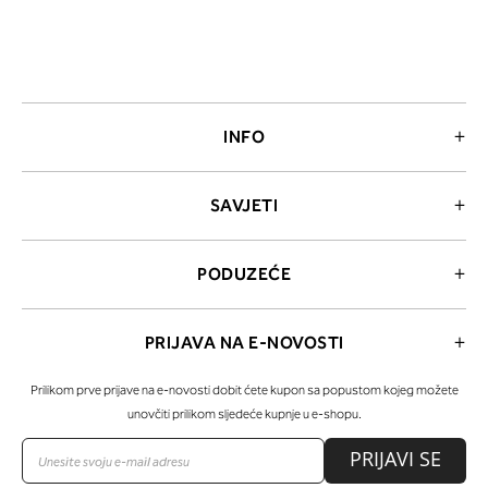
INFO
SAVJETI
PODUZEĆE
PRIJAVA NA E-NOVOSTI
Prilikom prve prijave na e-novosti dobit ćete kupon sa popustom kojeg možete
unovčiti prilikom sljedeće kupnje u e-shopu.
PRIJAVI SE