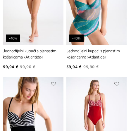
-40%
-40%
Jednodijelni kupaći s pjenastim
Jednodijelni kupaći s pjenastim
košaricama »Atlantida«
košaricama »Atlantida«
59,94 €
99,90 €
59,94 €
99,90 €
Dodajte
Dodaj
na
na
listu
listu
želja
želja