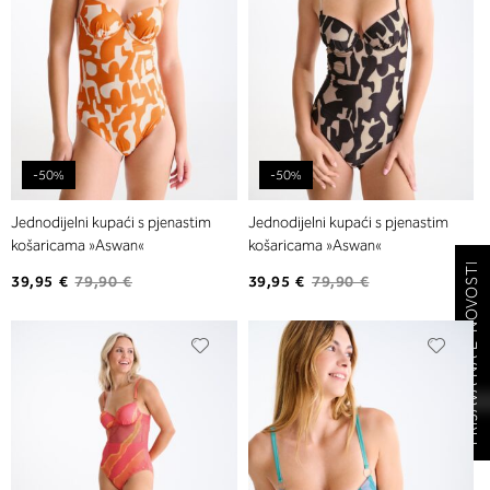
-50%
-50%
Jednodijelni kupaći s pjenastim
Jednodijelni kupaći s pjenastim
košaricama »Aswan«
košaricama »Aswan«
PRIJAVA NA E-NOVOSTI
39,95 €
79,90 €
39,95 €
79,90 €
Dodajte
Dodaj
na
na
listu
listu
želja
želja