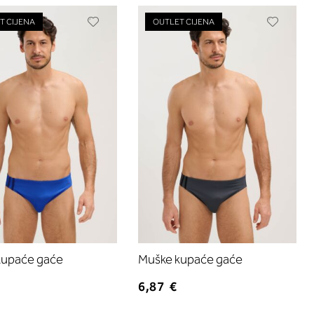
Dodajte
Dodajte
T CIJENA
OUTLET CIJENA
na
na
listu
listu
želja
želja
kupaće gaće
Muške kupaće gaće
6,87 €