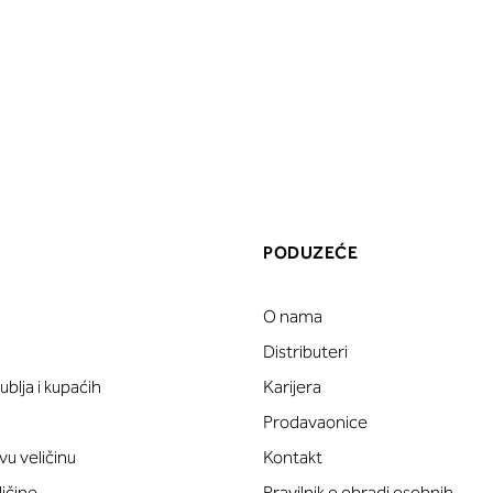
PODUZEĆE
O nama
a
Distributeri
blja i kupaćih
Karijera
Prodavaonice
vu veličinu
Kontakt
ličine
Pravilnik o obradi osobnih