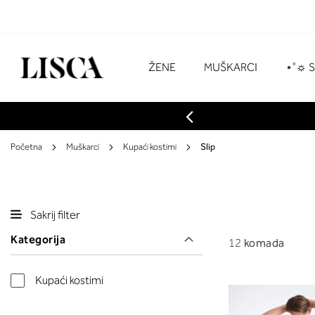
Preskoči
na
sadržaj
# Za pretraživanje unesite najmanje tri z
ŽENE
MUŠKARCI
⋆˚☼ 
Početna
Muškarci
Kupaći kostimi
Slip
Sakrij filter
Kategorija
12
komada
Kupaći kostimi