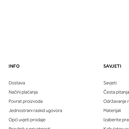
INFO
SAVJETI
Dostava
Savjeti
Načini plaćanja
Česta pitanj
Povrat proizvoda
Održavanje ru
Jednostrani raskid ugovora
Materijali
Opći uvjeti prodaje
Izaberite pra
Pravilnik o privatnosti
Kalkulator ve