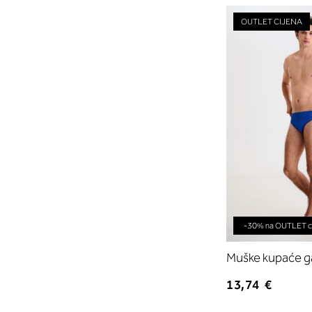
OUTLET CIJENA
-30% na OUTLET ci
Muške kupaće g
13,74 €