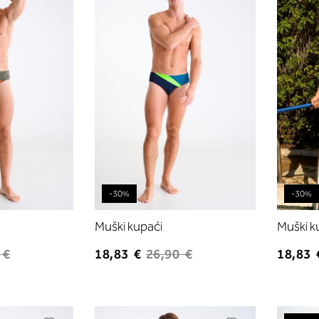
listu
listu
želja
želja
-30%
-30%
Muški kupaći
Muški k
 €
18,83 €
26,90 €
18,83 