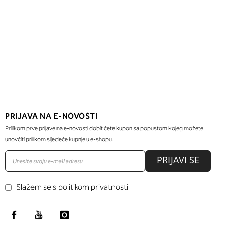
PRIJAVA NA E-NOVOSTI
Prilikom prve prijave na e-novosti dobit ćete kupon sa popustom kojeg možete
unovčiti prilikom sljedeće kupnje u e-shopu.
PRIJAVI SE
Slažem se s politikom privatnosti