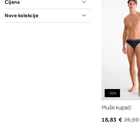
Cijena
Nove kolekcije
-30%
Muški kupaći
18,83 €
26,90