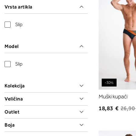
Vrsta artikla
Slip
Model
Slip
-30%
Kolekcija
Muški kupaći
Veličina
18,83 €
26,90
Outlet
Boja