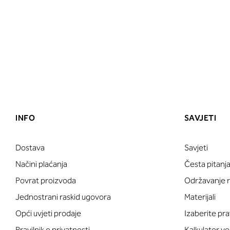
INFO
SAVJETI
Dostava
Savjeti
Načini plaćanja
Česta pitanj
Povrat proizvoda
Održavanje ru
Jednostrani raskid ugovora
Materijali
Opći uvjeti prodaje
Izaberite pra
Pravilnik o privatnosti
Kalkulator ve