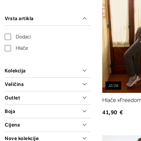
Vrsta artikla
Dodaci
Hlače
Kolekcija
Veličina
JZ/26
Outlet
Hlače »Freedo
Boja
41,90 €
Cijena
Nove kolekcije