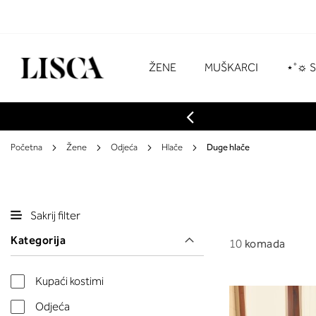
Preskoči
na
sadržaj
# Za pretraživanje unesite najmanje tri z
ŽENE
MUŠKARCI
⋆˚☼ 
Početna
Žene
Odjeća
Hlače
Duge hlače
Sakrij filter
Kategorija
10
komada
Kupaći kostimi
Odjeća