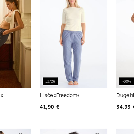
listu
listu
želja
želja
JZ/26
-30%
m«
Hlače »Freedom«
Duge hl
41,90 €
34,93 