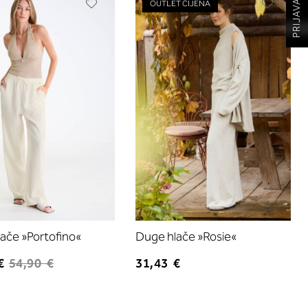
Dodajte
Dodajte
OUTLET CIJENA
na
na
listu
listu
želja
želja
ače »Portofino«
Duge hlače »Rosie«
€
54,90 €
31,43 €