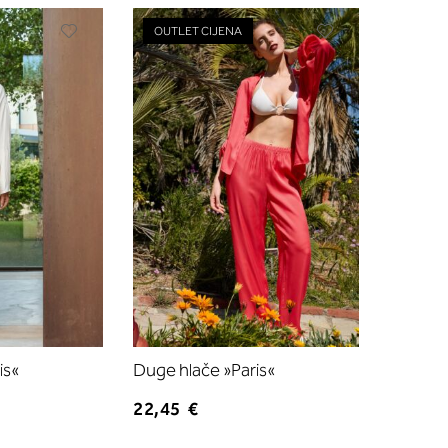
Dodajte
Dodajte
OUTLET CIJENA
na
na
listu
listu
želja
želja
is«
Duge hlače »Paris«
22,45 €