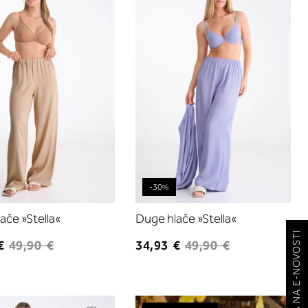
listu
listu
želja
želja
-30%
ače »Stella«
Duge hlače »Stella«
PRIJAVA NA E-NOVOSTI
€
49,90 €
34,93 €
49,90 €