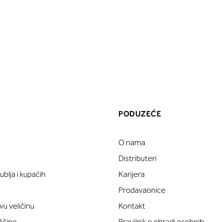
PODUZEĆE
O nama
a
Distributeri
blja i kupaćih
Karijera
Prodavaonice
vu veličinu
Kontakt
ličine
Pravilnik o obradi osobnih