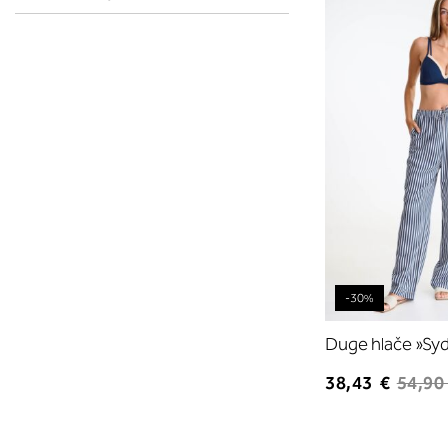
-30%
Duge hlače »Sy
38,43 €
54,90