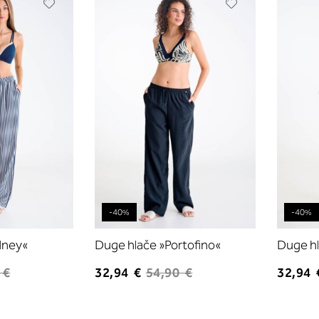
Dodajte
Dodajte
na
na
listu
listu
želja
želja
-40%
-40%
dney«
Duge hlače »Portofino«
Duge hl
 €
32,94 €
54,90 €
32,94 