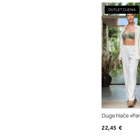
OUTLET CIJENA
Duge hlače »Par
22,45 €