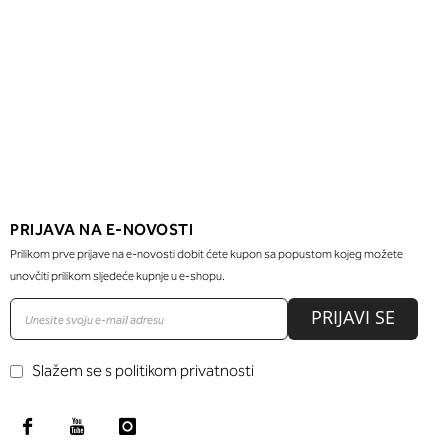
PRIJAVA NA E-NOVOSTI
Prilikom prve prijave na e-novosti dobit ćete kupon sa popustom kojeg možete
unovčiti prilikom sljedeće kupnje u e-shopu.
PRIJAVI SE
Slažem se s politikom privatnosti