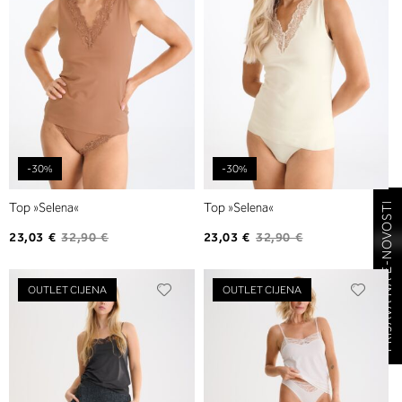
-30%
-30%
Top »Selena«
Top »Selena«
PRIJAVA NA E-NOVOSTI
23,03 €
32,90 €
23,03 €
32,90 €
Dodajte
Dodaj
OUTLET CIJENA
OUTLET CIJENA
na
na
listu
listu
želja
želja