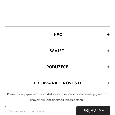
INFO
SAVJETI
PODUZEĆE
PRIJAVA NA E-NOVOSTI
Prilikom prve prijave na e-novosti dobit ćete kupon sa popustom kojeg možete
unovčiti prilikom sljedeće kupnje u e-shopu.
PRIJAVI SE