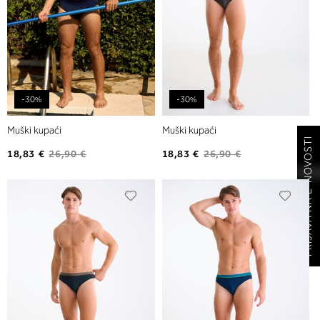
-30%
-30%
Muški kupaći
Muški kupaći
PRIJAVA NA E-NOVOSTI
18,83 €
26,90 €
18,83 €
26,90 €
Dodajte
Dodaj
na
na
listu
listu
želja
želja