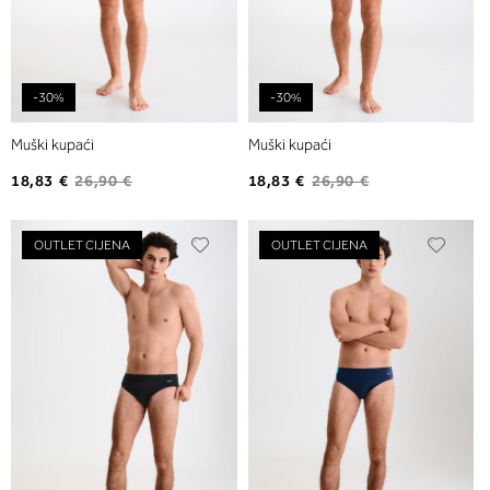
-30%
-30%
Muški kupaći
Muški kupaći
18,83 €
26,90 €
18,83 €
26,90 €
Dodajte
Dodaj
OUTLET CIJENA
OUTLET CIJENA
na
na
listu
listu
želja
želja