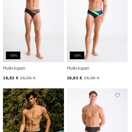
-30%
-30%
Muški kupaći
Muški kupaći
18,83 €
26,90 €
18,83 €
26,90 €
Dodajte
Dodaj
na
na
listu
listu
želja
želja