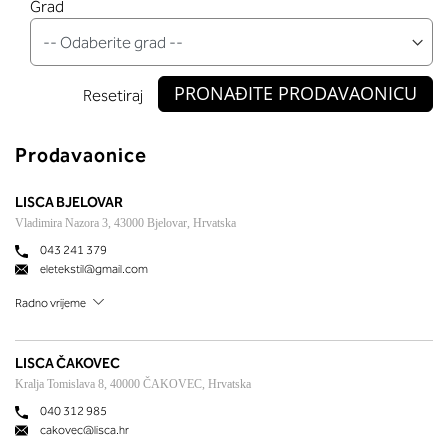
Grad
PRONAĐITE PRODAVAONICU
Resetiraj
Prodavaonice
LISCA BJELOVAR
Vladimira Nazora 3, 43000 Bjelovar, Hrvatska
043 241 379
eletekstil@gmail.com
Radno vrijeme
LISCA ČAKOVEC
Kralja Tomislava 8, 40000 ČAKOVEC, Hrvatska
040 312 985
cakovec@lisca.hr