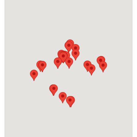
koprivnica@lisca.hr
Radno vrijeme
LISCA OPATIJA
Maršala Tita 108, 51410 OPATIJA, Hrvatska
051 711 278
opatija@lisca.hr
Radno vrijeme
LISCA OSIJEK
Trg A. Starčevića 3, 31000 OSIJEK, Hrvatska
031 203 133
lisca.osijek@lisca.hr
Radno vrijeme
LISCA OSIJEK (Portanova)