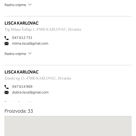
Radno vrijeme
LISCA KARLOVAC
Trg Milana Šuflaja 1, 47000 KARLOVAC, Hrvatska
047 612 731
intima.lisca@gmail.com
Radno vrijeme
LISCA KARLOVAC
Zrinski trg 15, 47000 KARLOVAC, Hrvatska
047 614 969
dobra.lisca@gmail.com
Radno vrijeme
Proizvoda: 33
LISCA KOPRIVNICA
Zrinski trg 8, 48000 KOPRIVNICA, Hrvatska
048 853 719