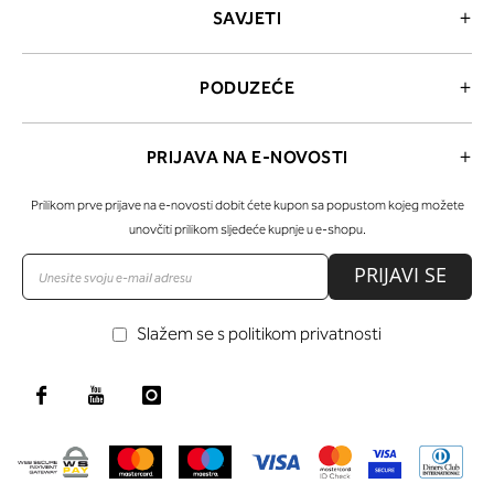
SAVJETI
LISCA ŠIBENIK (City Life)
Ante Šupuka 10, 22000 ŠIBENIK, Hrvatska
PODUZEĆE
022 213 362
sibenik@lisca.hr
PRIJAVA NA E-NOVOSTI
Radno vrijeme
Prilikom prve prijave na e-novosti dobit ćete kupon sa popustom kojeg možete
unovčiti prilikom sljedeće kupnje u e-shopu.
LISCA SISAK
A. i S. Radića 4, 44000 SISAK, Hrvatska
PRIJAVI SE
044 523 282
victoria.commerce@sk.t-com.hr
Slažem se s politikom privatnosti
Radno vrijeme
LISCA SLAVONSKI BROD
Krešimirova 54, 35000 SLAVONSKI BROD, Hrvatska
035 447 213
elegant@optinet.hr