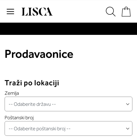
Preskoči
Ko
na
sadržaj
# Za pretraživanje unesite najmanje tri znaka
# Pritisnite enter za pretraživanje
Prodavaonice
Traži po lokaciji
Zemlja
Poštanski broj