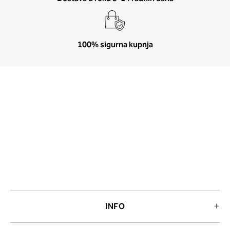
LISCA PULA
Flanatička 13, 52100 PULA, Hrvatska
052 212 230
100% sigurna kupnja
pula@lisca.hr
Radno vrijeme
LISCA RIJEKA
Korzo 2C, 51000 RIJEKA, Hrvatska
051 334 507
rijeka.korzo@lisca.hr
Radno vrijeme
LISCA RIJEKA (Tower Center)
J. P. Kamova 81a, 51000 RIJEKA, Hrvatska
051 43 79 63
INFO
tower.center@lisca.hr
Radno vrijeme