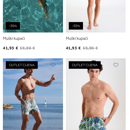
-30%
-30%
Muški kupaći
Muški kupaći
41,93 €
59,90 €
41,93 €
59,90 €
Dodajte
Dodaj
OUTLET CIJENA
OUTLET CIJENA
na
na
listu
listu
želja
želja