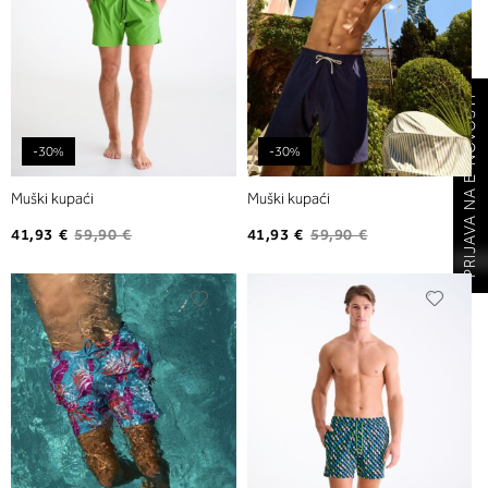
PRIJAVA NA E-NOVOSTI
-30%
-30%
Muški kupaći
Muški kupaći
41,93 €
59,90 €
41,93 €
59,90 €
Dodajte
Dodaj
na
na
listu
listu
želja
želja