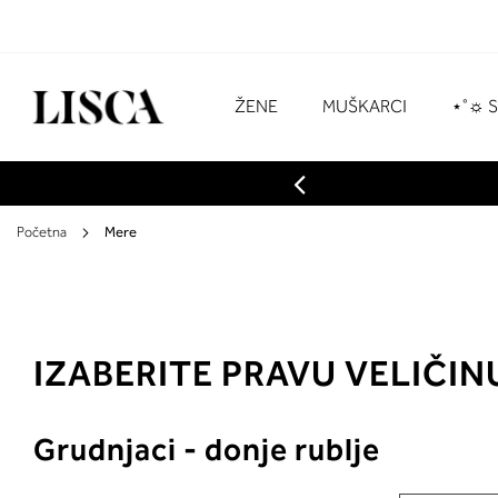
Preskoči
na
sadržaj
# Za pretraživanje unesite najmanje tri z
ŽENE
MUŠKARCI
⋆˚☼ 
Početna
Mere
IZABERITE PRAVU VELIČINU
Grudnjaci - donje rublje