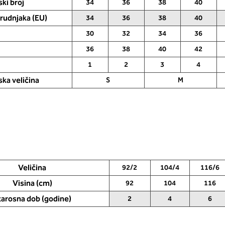
ki broj
(EU veličina grudnjaka -34, 36, 38 ().
34
36
38
40
segom poprsja.
grudnjaka (EU)
34
36
38
40
30
32
34
36
36
38
40
42
1
2
3
4
ska veličina
S
M
Veličina
92/2
104/4
116/6
Visina (cm)
92
104
116
tarosna dob (godine)
2
4
6