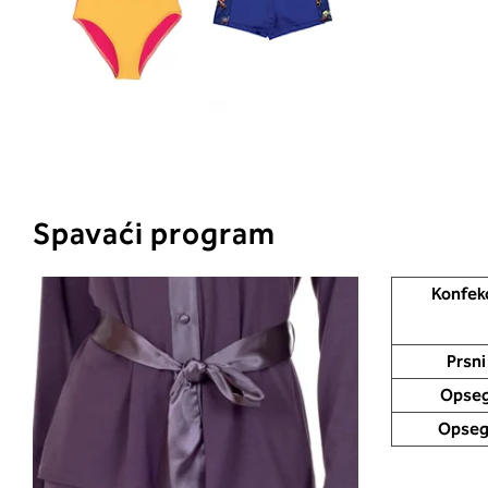
Spavaći program
Konfekc
Prsni
Opseg
Opseg