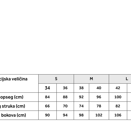
ijska veličina
S
M
L
34
36
38
40
42
 opseg (cm)
84
88
92
96
100
 struka (cm)
66
70
74
78
82
 bokova (cm)
90
94
98
102
106