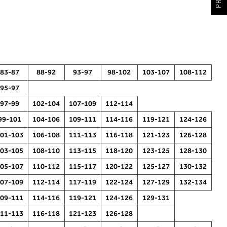
83-87
88-92
93-97
98-102
103-107
108-112
95-97
97-99
102-104
107-109
112-114
99-101
104-106
109-111
114-116
119-121
124-126
01-103
106-108
111-113
116-118
121-123
126-128
2. Obujam grudi
03-105
108-110
113-115
118-120
123-125
128-130
Izmjerite opseg prsa. Položite šivaći
05-107
110-112
115-117
120-122
125-127
130-132
metar preko leđa u razini stražnjeg
u
07-109
112-114
117-119
122-124
127-129
132-134
dekoltea i preko prsa, u razini
 i
bradavica - do udubljenja između
09-111
114-116
119-121
124-126
129-131
dojki. U 2. ćete odjeljku pročitati koja
m
11-113
116-118
121-123
126-128
dubina košarice odgovara vašoj mjeri
(A, B () - pogledajte stupac koji ste