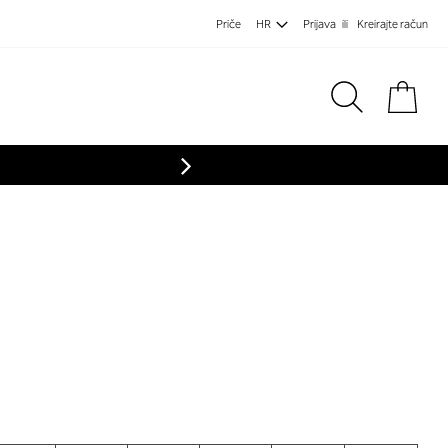
Priče
HR
Prijava
Kreirajte račun
Koša