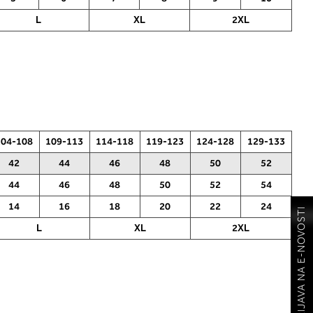
L
XL
2XL
104-108
109-113
114-118
119-123
124-128
129-133
42
44
46
48
50
52
44
46
48
50
52
54
14
16
18
20
22
24
PRIJAVA NA E-NOVOSTI
L
XL
2XL