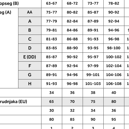
opseg (B)
63-67
68-72
73-77
78-82
eg (A)
AA
75-77
80-82
85-87
90-92
A
77-79
82-84
87-89
92-94
B
79-81
84-86
89-91
94-96
C
81-83
86-88
91-93
96-98
1
di
D
83-85
88-90
93-95
98-100
1
1. Podprsni opseg
 prsa. Položite šivaći
E (DD)
85-87
90-92
95-97
100-102
1
Izmjerite opseg poprsja. Stavite
đa u razini stražnjeg
metar ispod prsa - stavite ga u ravn
F
87-89
92-94
97-99
102-104
1
o prsa, u razini
liniju preko leđa u razini leđnog izreza
 udubljenja između
G
89-91
94-96
99-101
104-106
1
sprijeda ispod nabora prsa. U retku 1
 odjeljku pročitati koja
pronađite stupac s mjerom - u ovo
H
91-93
96-98
101-103
106-108
1
e odgovara vašoj mjeri
ćete stupcu pročitati svoju veličinu
dajte stupac koji ste
(EU veličina grudnjaka - 65, 70,75 ().
34
36
38
40
segom poprsja
grudnjaka (EU)
65
70
75
80
30
32
34
36
80
85
90
95
1
2
3
4