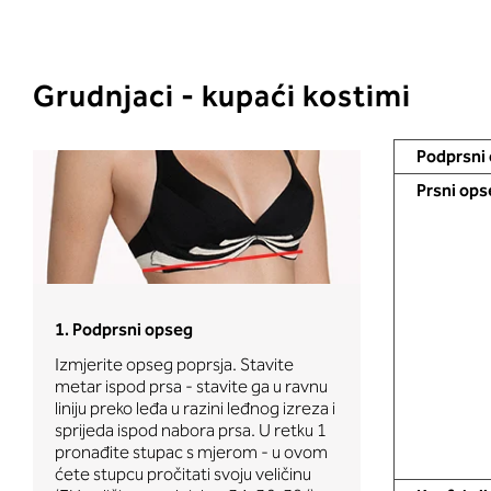
Grudnjaci - kupaći kostimi
Podprsni 
Prsni ops
2. Obujam gru
1. Podprsni opseg
Izmjerite opseg
Izmjerite opseg poprsja. Stavite
metar preko le
metar ispod prsa - stavite ga u ravnu
dekoltea i prek
liniju preko leđa u razini leđnog izreza i
bradavica - do
sprijeda ispod nabora prsa. U retku 1
dojki. U 2. ćete
pronađite stupac s mjerom - u ovom
i
dubina košaric
ćete stupcu pročitati svoju veličinu
(A, B () - pogle