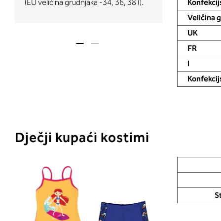
Konfekcijs
(EU veličina grudnjaka -34, 36, 38 ().
odabrali s op
Veličina 
UK
FR
I
Konfekcij
Dječji kupaći kostimi
S