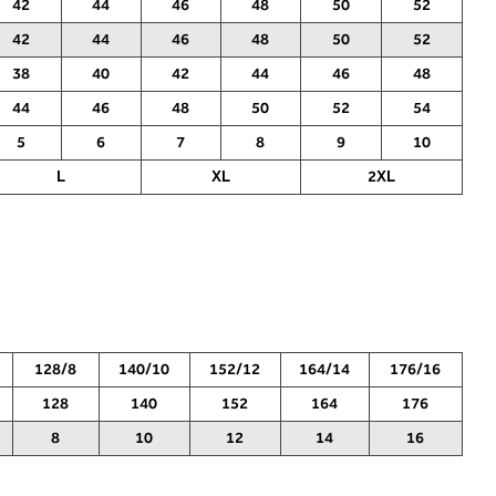
42
44
46
48
50
52
odabrali s opsegom poprsja.
42
44
46
48
50
52
38
40
42
44
46
48
44
46
48
50
52
54
5
6
7
8
9
10
L
XL
2XL
128/8
140/10
152/12
164/14
176/16
128
140
152
164
176
8
10
12
14
16