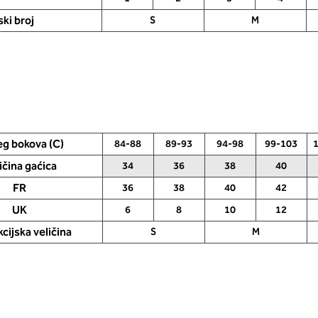
ki broj
S
M
g bokova (C)
84-88
89-93
94-98
99-103
ičina gaćica
34
36
38
40
FR
36
38
40
42
UK
6
8
10
12
cijska veličina
S
M