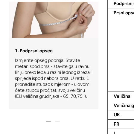
Podprsni 
Prsni ops
2. Obujam gru
1. Podprsni opseg
Izmjerite opseg
Izmjerite opseg poprsja. Stavite
metar preko le
metar ispod prsa - stavite ga u ravnu
dekoltea i prek
liniju preko leđa u razini leđnog izreza i
bradavica - do
sprijeda ispod nabora prsa. U retku 1
dojki. U 2. ćete
pronađite stupac s mjerom - u ovom
i
dubina košaric
ćete stupcu pročitati svoju veličinu
(A, B () - pogle
Veličina
(EU veličina grudnjaka - 65, 70,75 ().
odabrali s op
Veličina 
UK
FR
I