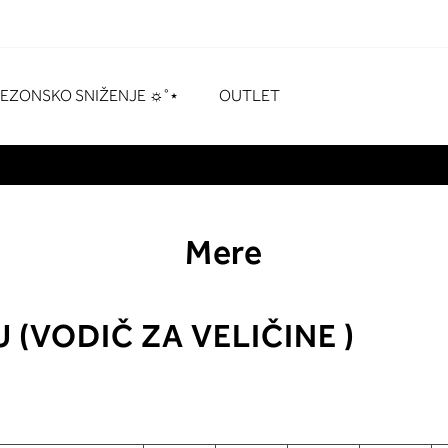
naka
# Pritisnite enter za pretraživanje
SEZONSKO SNIŽENJE ☼˚⋆
OUTLET
Mere
 (VODIČ ZA VELIČINE )