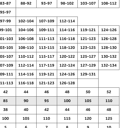
83-87
88-92
93-97
98-102
103-107
108-112
95-97
97-99
102-104
107-109
112-114
99-101
104-106
109-111
114-116
119-121
124-126
01-103
106-108
111-113
116-118
121-123
126-128
2. Obujam grudi
03-105
108-110
113-115
118-120
123-125
128-130
Izmjerite opseg prsa. Položite šivaći
05-107
110-112
115-117
120-122
125-127
130-132
metar preko leđa u razini stražnjeg
u
07-109
112-114
117-119
122-124
127-129
132-134
dekoltea i preko prsa, u razini
 i
bradavica - do udubljenja između
09-111
114-116
119-121
124-126
129-131
dojki. U 2. ćete odjeljku pročitati koja
m
11-113
116-118
121-123
126-128
dubina košarice odgovara vašoj mjeri
(A, B () - pogledajte stupac koji ste
42
44
46
48
50
52
odabrali s opsegom poprsja
85
90
95
100
105
110
38
40
42
44
46
48
100
105
110
115
120
125
5
6
7
8
9
10