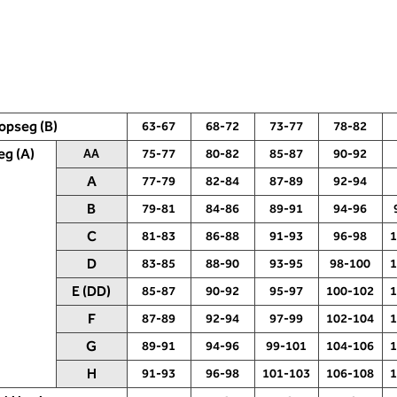
opseg (B)
63-67
68-72
73-77
78-82
eg (A)
AA
75-77
80-82
85-87
90-92
A
77-79
82-84
87-89
92-94
B
79-81
84-86
89-91
94-96
C
81-83
86-88
91-93
96-98
1
di
D
83-85
88-90
93-95
98-100
1
1. Podprsni opseg
 prsa. Položite šivaći
E (DD)
85-87
90-92
95-97
100-102
1
Izmjerite opseg poprsja. Stavite
đa u razini stražnjeg
metar ispod prsa - stavite ga u ravn
F
87-89
92-94
97-99
102-104
1
o prsa, u razini
liniju preko leđa u razini leđnog izreza
 udubljenja između
G
89-91
94-96
99-101
104-106
1
sprijeda ispod nabora prsa. U retku 1
 odjeljku pročitati koja
pronađite stupac s mjerom - u ovo
H
91-93
96-98
101-103
106-108
1
e odgovara vašoj mjeri
ćete stupcu pročitati svoju veličinu
dajte stupac koji ste