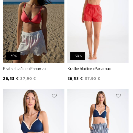
-30%
-30%
Kratke hlačice »Panama«
Kratke hlačice »Panama«
26,53 €
37,90 €
26,53 €
37,90 €
Dodajte
Dodaj
na
na
listu
listu
želja
želja