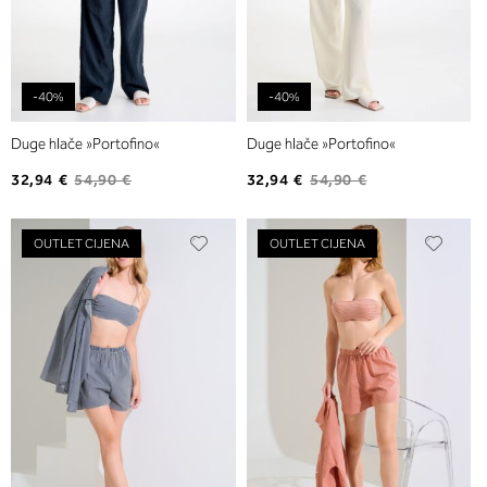
-40%
-40%
Duge hlače »Portofino«
Duge hlače »Portofino«
32,94 €
54,90 €
32,94 €
54,90 €
Dodajte
Dodaj
OUTLET CIJENA
OUTLET CIJENA
na
na
listu
listu
želja
želja