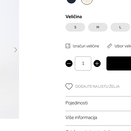
Veličina
S
M
L
Izračun veličine
Izbor veli
DODAJTE NA LISTU ŽELJA
Pojedinosti
Više informacija