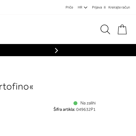
Priče
HR
Prijava
Kreirajte račun
Koša
rtofino«
Na zalihi
Šifra artikla:
049632P1