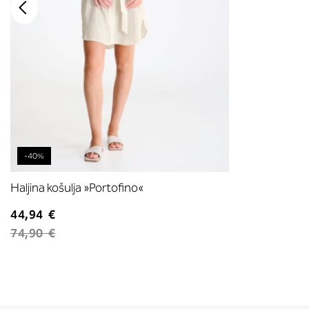
-40%
Haljina košulja »Portofino«
44,94 €
74,90 €