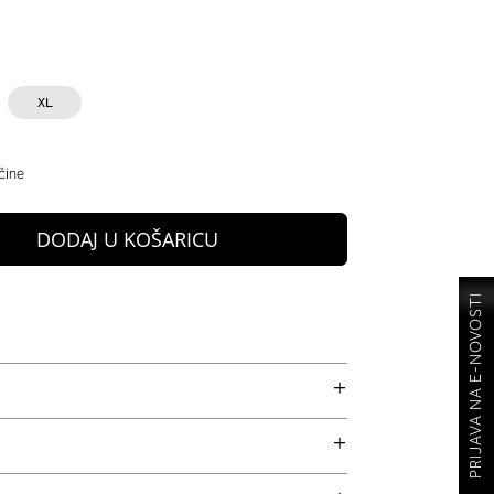
XL
čine
DODAJ U KOŠARICU
PRIJAVA NA E-NOVOSTI