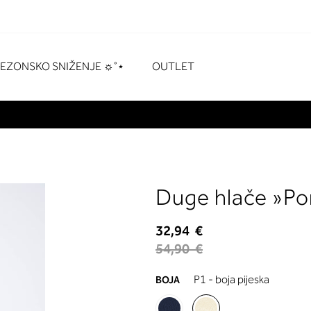
naka
# Pritisnite enter za pretraživanje
SEZONSKO SNIŽENJE ☼˚⋆
OUTLET
Duge hlače »Po
32,94 €
54,90 €
P1 - boja pijeska
BOJA