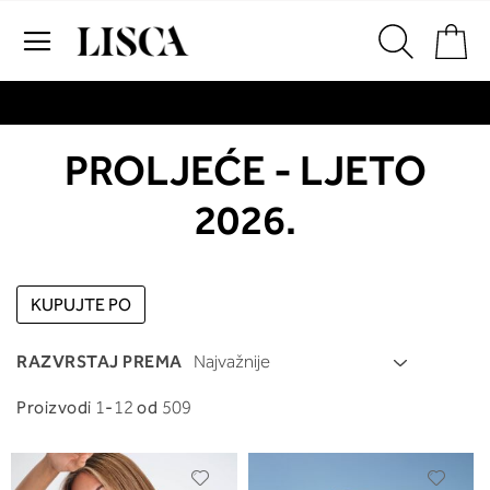
Preskoči
Ko
na
sadržaj
# Za pretraživanje unesite najmanje tri znaka
# Pritisnite enter za pretraživanje
PROLJEĆE - LJETO
2026.
KUPUJTE PO
RAZVRSTAJ PREMA
Proizvodi
1
-
12
od
509
Dodajte
Dodaj