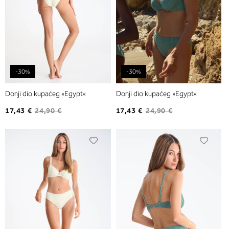
-30%
-30%
Donji dio kupaćeg »Egypt«
Donji dio kupaćeg »Egypt«
17,43 €
24,90 €
17,43 €
24,90 €
Dodajte
Dodaj
na
na
listu
listu
želja
želja