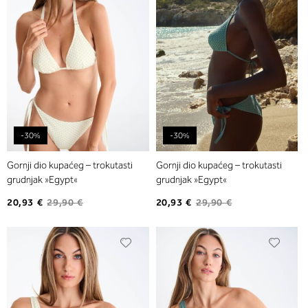
-30%
-30%
Gornji dio kupaćeg – trokutasti
Gornji dio kupaćeg – trokutasti
grudnjak »Egypt«
grudnjak »Egypt«
20,93 €
29,90 €
20,93 €
29,90 €
Dodajte
Dodaj
na
na
listu
listu
želja
želja