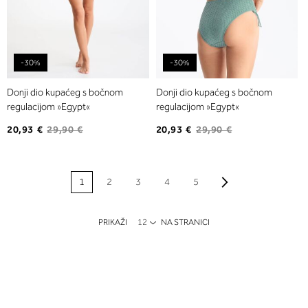
-30%
-30%
Donji dio kupaćeg s bočnom
Donji dio kupaćeg s bočnom
regulacijom »Egypt«
regulacijom »Egypt«
20,93 €
29,90 €
20,93 €
29,90 €
STRANICA
Stranica
Naprijed
Trenutno pregledavate stranicu
Stranica
Stranica
Stranica
Stranica
1
2
3
4
5
PRIKAŽI
NA STRANICI