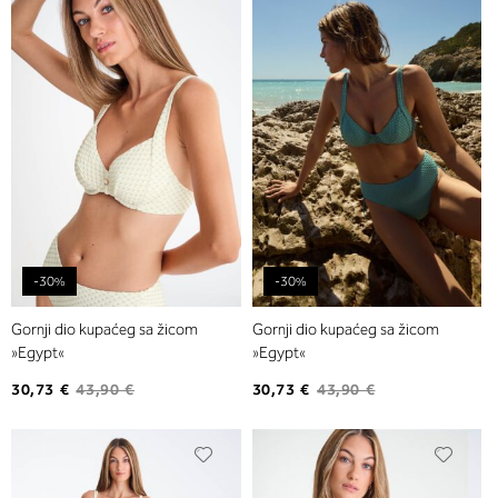
na
na
listu
listu
želja
želja
-30%
-30%
Gornji dio kupaćeg sa žicom
Gornji dio kupaćeg sa žicom
»Egypt«
»Egypt«
30,73 €
43,90 €
30,73 €
43,90 €
Dodajte
Dodaj
na
na