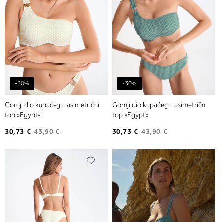
-30%
-30%
Gornji dio kupaćeg – asimetrični
Gornji dio kupaćeg – asimetrični
top »Egypt«
top »Egypt«
30,73 €
43,90 €
30,73 €
43,90 €
Dodajte
Dodaj
na
na
listu
listu
želja
želja