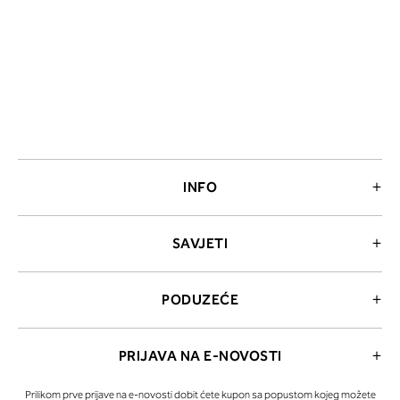
INFO
SAVJETI
PODUZEĆE
PRIJAVA NA E-NOVOSTI
Prilikom prve prijave na e-novosti dobit ćete kupon sa popustom kojeg možete