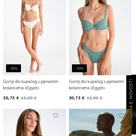
listu
listu
želja
želja
-30%
-30%
Gornji dio kupaćeg s pjenastim
Gornji dio kupaćeg s pjenastim
PRIJAVA NA E-NOVOSTI
košaricama »Egypt«
košaricama »Egypt«
30,73 €
43,90 €
30,73 €
43,90 €
Dodajte
Dodaj
na
na
listu
listu
želja
želja