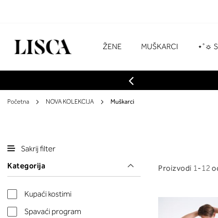
Preskoči
na
sadržaj
# Za pretraživanje unesite najmanje tri z
ŽENE
MUŠKARCI
⋆˚☼ 
Početna
NOVA KOLEKCIJA
Muškarci
Sakrij filter
Kategorija
Proizvodi
1
-
12
o
Kupaći kostimi
Spavaći program