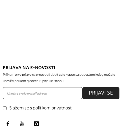
PRIJAVA NA E-NOVOSTI
Prilikom prve prijave na e-novosti dobit ćete kupon sa popustom kojeg možete
unovčiti prilikom sljedeće kupnje u e-shopu.
PRIJAVI SE
Slažem se s politikom privatnosti