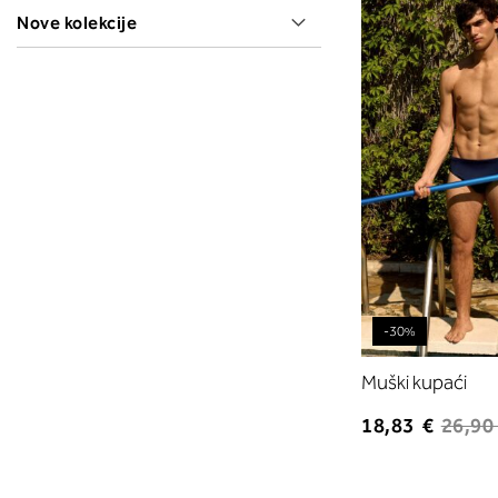
Nove kolekcije
-30%
Muški kupaći
18,83 €
26,90