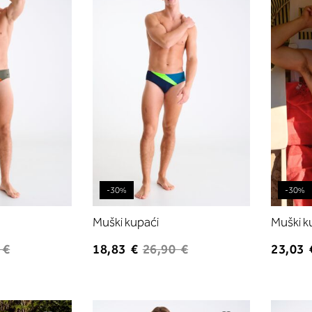
listu
listu
želja
želja
-30%
-30%
Muški kupaći
Muški k
 €
18,83 €
26,90 €
23,03 