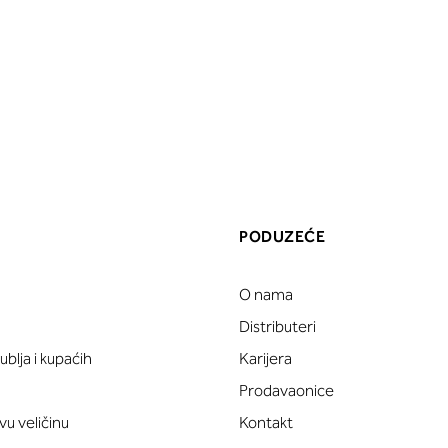
PODUZEĆE
O nama
a
Distributeri
blja i kupaćih
Karijera
Prodavaonice
vu veličinu
Kontakt