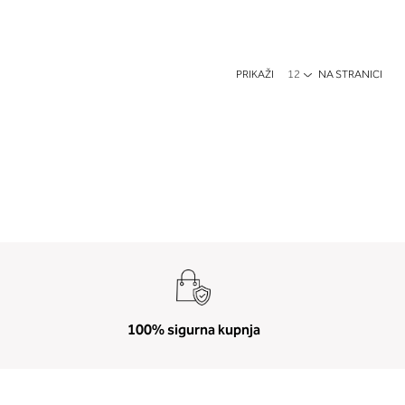
PRIKAŽI
NA STRANICI
Trenutno pregledavate stranicu
Stranica
100% sigurna kupnja