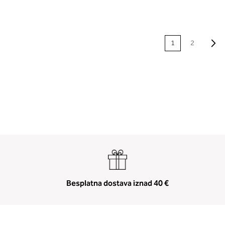
STRANICA
S
N
1
2
Besplatna dostava iznad 40 €