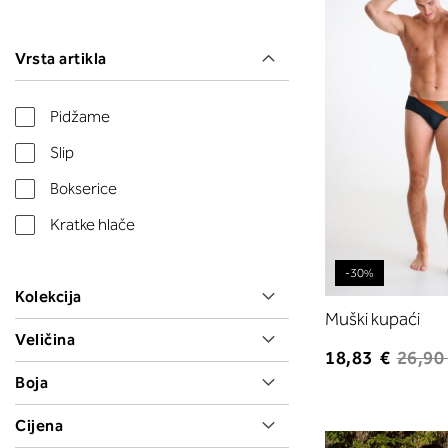
Vrsta artikla
Pidžame
Slip
Bokserice
Kratke hlače
-30%
Kolekcija
Muški kupaći
Veličina
18,83 €
26,90
Boja
Cijena