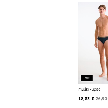
-30%
Muški kupaći
18,83 €
26,90