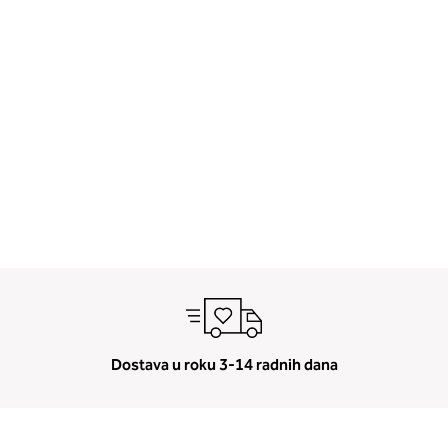
tranica
aprijed
Dostava u roku 3-14 radnih dana