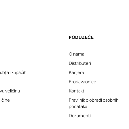
PODUZEĆE
O nama
a
Distributeri
blja i kupaćih
Karijera
Prodavaonice
vu veličinu
Kontakt
ličine
Pravilnik o obradi osobnih
podataka
Dokumenti