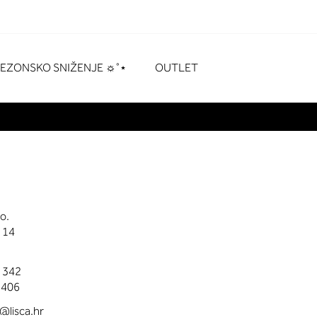
naka
# Pritisnite enter za pretraživanje
SEZONSKO SNIŽENJE ☼˚⋆
OUTLET
t
o.
 14
0 342
 406
@lisca.hr