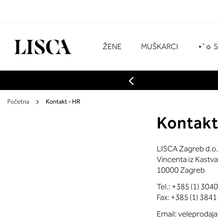
Preskoči
na
sadržaj
# Za pretraživanje unesite najmanje tri z
ŽENE
MUŠKARCI
⋆˚☼ 
Početna
Kontakt - HR
Kontak
LISCA Zagreb d.o.
Vincenta iz Kastva
10000 Zagreb
Tel.: +385 (1) 304
Fax: +385 (1) 3841
Email:
veleprodaja