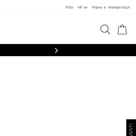
Priče
HR
Prijava
Kreirajte račun
Koša