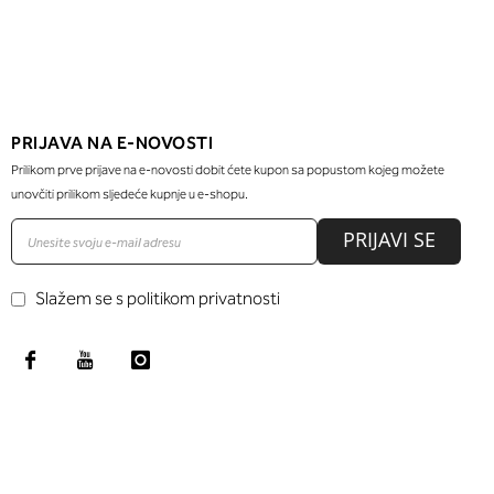
PRIJAVA NA E-NOVOSTI
Prilikom prve prijave na e-novosti dobit ćete kupon sa popustom kojeg možete
unovčiti prilikom sljedeće kupnje u e-shopu.
PRIJAVI SE
Slažem se s politikom privatnosti