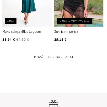
-40%
-30% na OUTLET cijenu
Maksi suknja »Blue Lagoon«
Suknja »Imperia«
38,94 €
64,90 €
25,13 €
PRIKAŽI
NA STRANICI