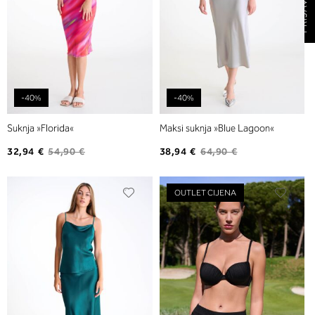
-40%
-40%
Suknja »Florida«
Maksi suknja »Blue Lagoon«
32,94 €
54,90 €
38,94 €
64,90 €
Dodajte
Dodaj
OUTLET CIJENA
na
na
listu
listu
želja
želja