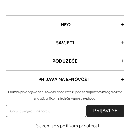
INFO
SAVJETI
PODUZEĆE
PRIJAVA NA E-NOVOSTI
Prilikom prve prijave na e-novosti dobit ćete kupon sa popustom kojeg možete
unovčiti prilikom sljedeće kupnje u e-shopu.
PRIJAVI SE
Slažem se s politikom privatnosti