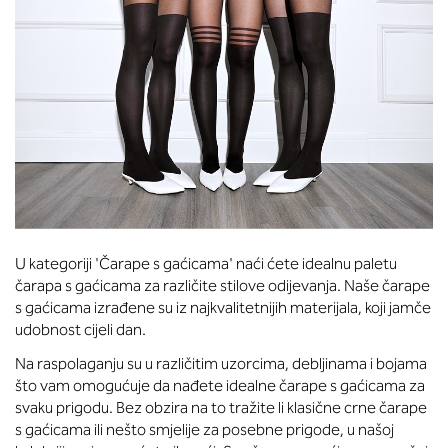
U kategoriji 'Čarape s gaćicama' naći ćete idealnu paletu
čarapa s gaćicama za različite stilove odijevanja. Naše čarape
s gaćicama izrađene su iz najkvalitetnijih materijala, koji jamče
udobnost cijeli dan.
Na raspolaganju su u različitim uzorcima, debljinama i bojama
što vam omogućuje da nađete idealne čarape s gaćicama za
svaku prigodu. Bez obzira na to tražite li klasične crne čarape
s gaćicama ili nešto smjelije za posebne prigode, u našoj