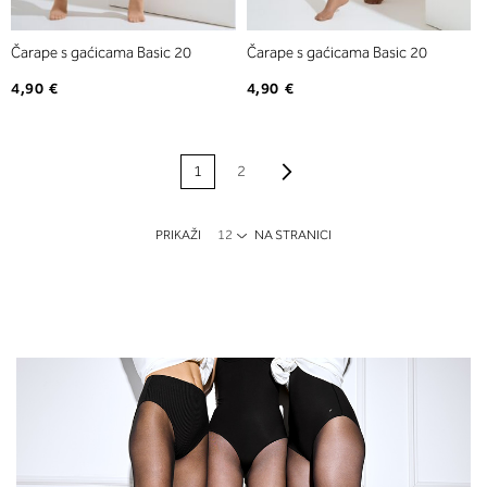
Čarape s gaćicama Basic 20
Čarape s gaćicama Basic 20
4,90 €
4,90 €
STRANICA
Stranica
Naprijed
Trenutno
Stranica
1
2
pregledavate
stranicu
PRIKAŽI
NA STRANICI