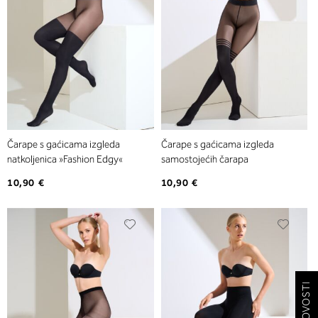
Čarape s gaćicama izgleda
Čarape s gaćicama izgleda
natkoljenica »Fashion Edgy«
samostojećih čarapa
10,90 €
10,90 €
Dodajte
Dodaj
na
na
listu
listu
želja
želja