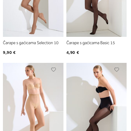
Čarape s gaćicama Selection 10
Čarape s gaćicama Basic 15
9,90 €
4,90 €
Dodajte
Dodaj
na
na
listu
listu
želja
želja