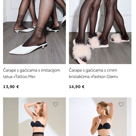
Čarape s gaćicama s imitacijom
Čarape s gaćicama s crnim
tatua »Tattoo Me«
kristalićima »Fashion Glam«
13,90 €
14,90 €
Dodajte
Dodaj
na
na
listu
listu
želja
želja