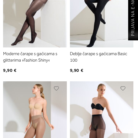
PRIJAVA NA E-NOVOSTI
Moderne čarape s gaćicama s
Deblje čarape s gaćicama Basic
glitterima »Fashion Shiny«
100
9,90 €
9,90 €
Dodajte
Dodaj
na
na
listu
listu
želja
želja