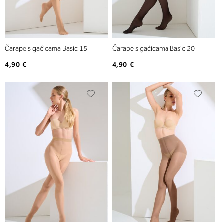
Čarape s gaćicama Basic 15
Čarape s gaćicama Basic 20
4,90 €
4,90 €
Dodajte
Dodaj
na
na
listu
listu
želja
želja