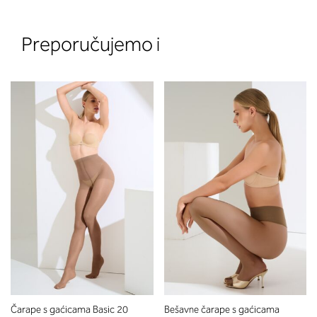
Preporučujemo i
2. Prsni obseg
Izmerite prsni obseg. Šiviljski met
položite čez hrbet v višini hrbtne
izreza in čez prsi, v višini bradavic 
vdolbine med prsmi. V razdelku 2.
boste prebrali, katera globina koša
ustreza vaši meri (A, B …) – iščite v
stolpcu, ki ste ga določili s podprs
obsegom.
Čarape s gaćicama Basic 20
Bešavne čarape s gaćicama