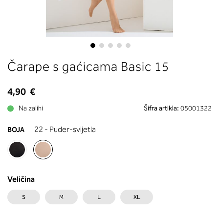
boste prebrali, katera globina koša
ustreza vaši meri (A, B …) – iščite v
stolpcu, ki ste ga določili s podprs
obsegom.
Skip
Čarape s gaćicama Basic 15
to
the
beginning
4,90 €
of
Na zalihi
Šifra artikla:
05001322
the
images
22 - Puder-svijetla
BOJA
gallery
Veličina
S
M
L
XL