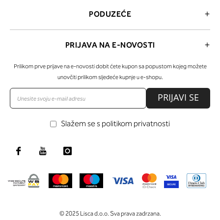
PODUZEĆE
PRIJAVA NA E-NOVOSTI
Prilikom prve prijave na e-novosti dobit ćete kupon sa popustom kojeg možete
unovčiti prilikom sljedeće kupnje u e-shopu.
PRIJAVI SE
Slažem se s politikom privatnosti
© 2025 Lisca d.o.o. Sva prava zadrzana.