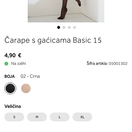
boste prebrali, katera globina koša
ustreza vaši meri (A, B …) – iščite v
stolpcu, ki ste ga določili s podprs
obsegom.
Skip
Čarape s gaćicama Basic 15
to
the
beginning
4,90 €
of
Na zalihi
Šifra artikla:
05001302
the
images
02 - Crna
BOJA
gallery
Veličina
S
M
L
XL