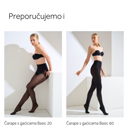
Preporučujemo i
2. Prsni obseg
Izmerite prsni obseg. Šiviljski met
položite čez hrbet v višini hrbtne
izreza in čez prsi, v višini bradavic 
vdolbine med prsmi. V razdelku 2.
boste prebrali, katera globina koša
ustreza vaši meri (A, B …) – iščite v
stolpcu, ki ste ga določili s podprs
obsegom.
Čarape s gaćicama Basic 20
Čarape s gaćicama Basic 60