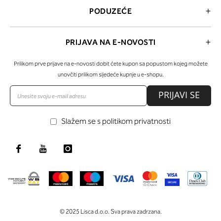
PODUZEĆE
PRIJAVA NA E-NOVOSTI
Prilikom prve prijave na e-novosti dobit ćete kupon sa popustom kojeg možete
unovčiti prilikom sljedeće kupnje u e-shopu.
PRIJAVI SE
Slažem se s politikom privatnosti
© 2025 Lisca d.o.o. Sva prava zadrzana.