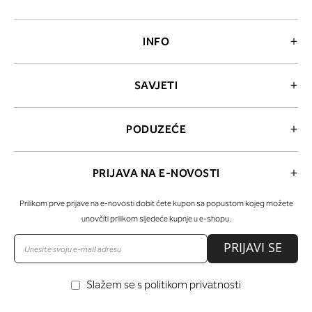
INFO
SAVJETI
PODUZEĆE
PRIJAVA NA E-NOVOSTI
Prilikom prve prijave na e-novosti dobit ćete kupon sa popustom kojeg možete
unovčiti prilikom sljedeće kupnje u e-shopu.
PRIJAVI SE
Slažem se s politikom privatnosti