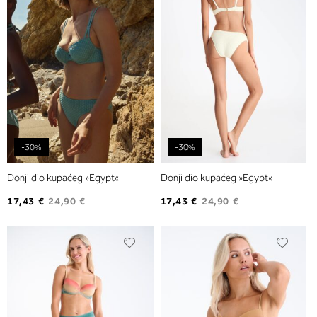
želja
želja
-30%
-30%
Donji dio kupaćeg »Egypt«
Donji dio kupaćeg »Egypt«
17,43 €
24,90 €
17,43 €
24,90 €
Dodajte
Dodaj
na
na
listu
listu
želja
želja