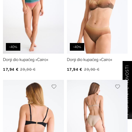
-40%
-40%
Donji dio kupaćeg »Cairo«
Donji dio kupaćeg »Cairo«
PRIJAVA NA E-NOVOSTI
17,94 €
29,90 €
17,94 €
29,90 €
Dodajte
Dodaj
na
na
listu
listu
želja
želja