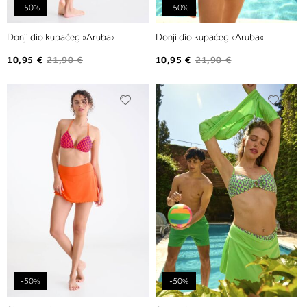
-50%
-50%
Donji dio kupaćeg »Aruba«
Donji dio kupaćeg »Aruba«
10,95 €
21,90 €
10,95 €
21,90 €
Dodajte
Dodaj
na
na
listu
listu
želja
želja
-50%
-50%