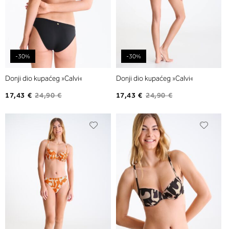
-30%
-30%
Donji dio kupaćeg »Calvi«
Donji dio kupaćeg »Calvi«
17,43 €
24,90 €
17,43 €
24,90 €
Dodajte
Dodaj
na
na
listu
listu
želja
želja