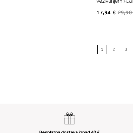
vezivanjem »Cai
17,94 €
29,90
1
2
3
Besplatna dostava iznad 40 €