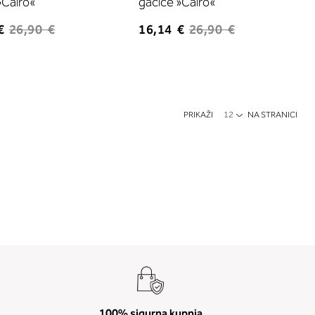
»Cairo«
gaćice »Cairo«
€
26,90 €
16,14 €
26,90 €
PRIKAŽI
NA STRANICI
Trenutno pregledavate stranicu
Stranica
Stranica
Stranica
Stranica
100% sigurna kupnja