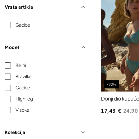
Vrsta artikla
Gaćice
Model
Bikini
Brazilke
-30%
Gaćice
Donji dio kupać
High leg
Visoke
17,43 €
24,90
Kolekcija