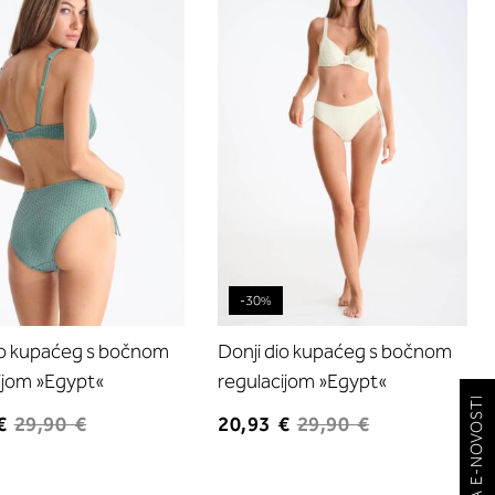
listu
listu
želja
želja
-30%
io kupaćeg s bočnom
Donji dio kupaćeg s bočnom
ijom »Egypt«
regulacijom »Egypt«
PRIJAVA NA E-NOVOSTI
€
29,90 €
20,93 €
29,90 €