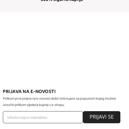
PRIJAVA NA E-NOVOSTI
Prilikom prve prijave na e-novosti dobit ćete kupon sa popustom kojeg možete
unovčiti prilikom sljedeće kupnje u e-shopu.
PRIJAVI SE