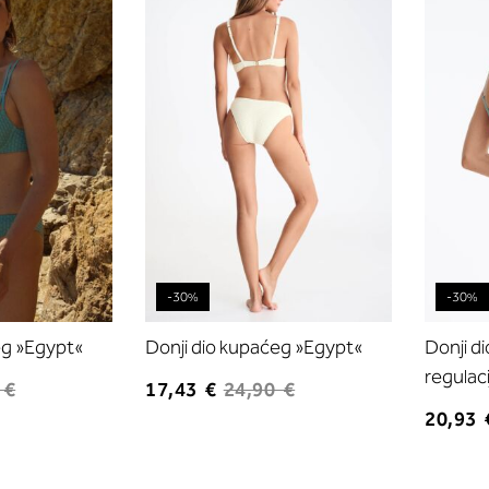
listu
listu
želja
želja
-30%
-30%
eg »Egypt«
Donji dio kupaćeg »Egypt«
Donji d
regulac
 €
17,43 €
24,90 €
20,93 