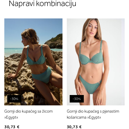
Napravi kombinaciju
-30%
-30%
Gornji dio kupaćeg sa žicom
Gornji dio kupaćeg s pjenastim
»Egypt«
košaricama »Egypt«
30,73 €
30,73 €