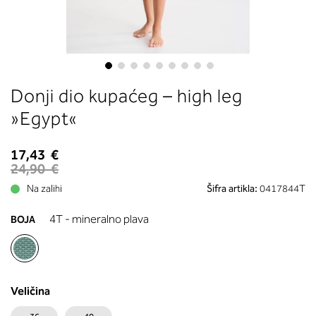
boste prebrali, katera globina koša
ustreza vaši meri (A, B …) – iščite v
stolpcu, ki ste ga določili s podprs
obsegom.
Skip
Donji dio kupaćeg – high leg
to
the
»Egypt«
beginning
of
17,43 €
the
24,90 €
images
Na zalihi
Šifra artikla:
0417844T
gallery
4T - mineralno plava
BOJA
Veličina