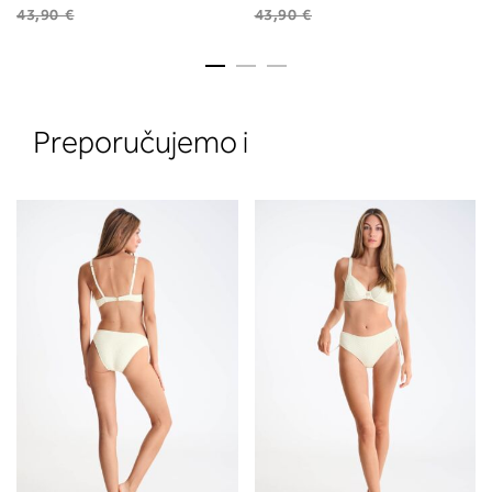
43,90 €
43,90 €
Preporučujemo i
2. Prsni obseg
Izmerite prsni obseg. Šiviljski met
položite čez hrbet v višini hrbtne
izreza in čez prsi, v višini bradavic 
vdolbine med prsmi. V razdelku 2.
boste prebrali, katera globina koša
ustreza vaši meri (A, B …) – iščite v
stolpcu, ki ste ga določili s podprs
obsegom.