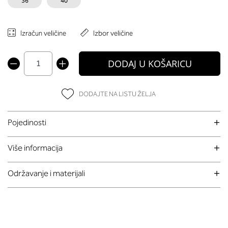
36
40
Izračun veličine
Izbor veličine
DODAJ U KOŠARICU
DODAJTE NA LISTU ŽELJA
Pojedinosti
Više informacija
Održavanje i materijali