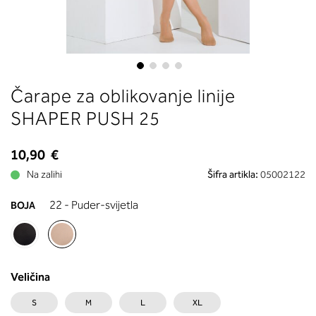
boste prebrali, katera globina koša
ustreza vaši meri (A, B …) – iščite v
stolpcu, ki ste ga določili s podprs
obsegom.
Skip
Čarape za oblikovanje linije
to
the
SHAPER PUSH 25
beginning
of
10,90 €
the
images
Na zalihi
Šifra artikla:
05002122
gallery
22 - Puder-svijetla
BOJA
Veličina
S
M
L
XL