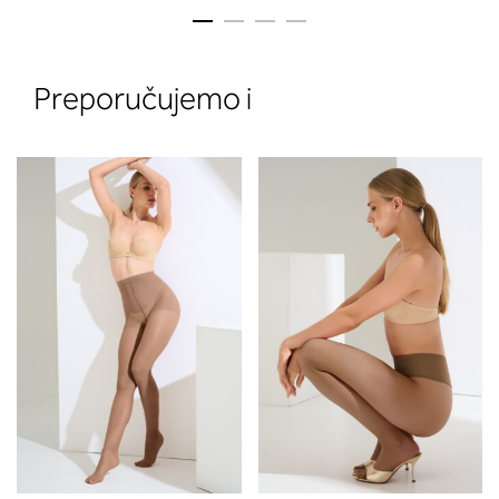
Preporučujemo i
2. Prsni obseg
Izmerite prsni obseg. Šiviljski met
položite čez hrbet v višini hrbtne
izreza in čez prsi, v višini bradavic 
vdolbine med prsmi. V razdelku 2.
boste prebrali, katera globina koša
ustreza vaši meri (A, B …) – iščite v
stolpcu, ki ste ga določili s podprs
obsegom.