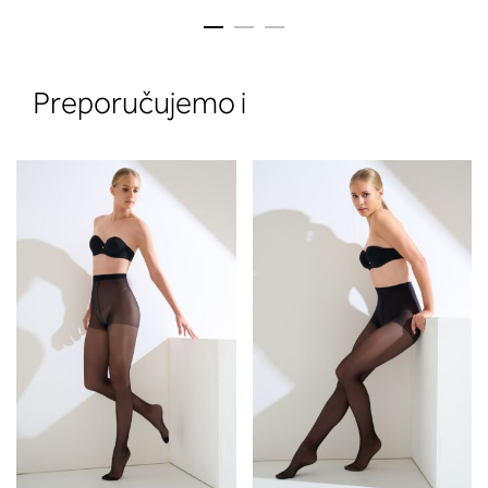
Preporučujemo i
2. Prsni obseg
Izmerite prsni obseg. Šiviljski met
položite čez hrbet v višini hrbtne
izreza in čez prsi, v višini bradavic 
vdolbine med prsmi. V razdelku 2.
boste prebrali, katera globina koša
ustreza vaši meri (A, B …) – iščite v
stolpcu, ki ste ga določili s podprs
obsegom.