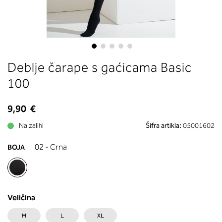
boste prebrali, katera globina koša
ustreza vaši meri (A, B …) – iščite v
stolpcu, ki ste ga določili s podprs
obsegom.
Skip
Deblje čarape s gaćicama Basic
to
the
100
beginning
of
9,90 €
the
images
Na zalihi
Šifra artikla:
05001602
gallery
02 - Crna
BOJA
Veličina
M
L
XL