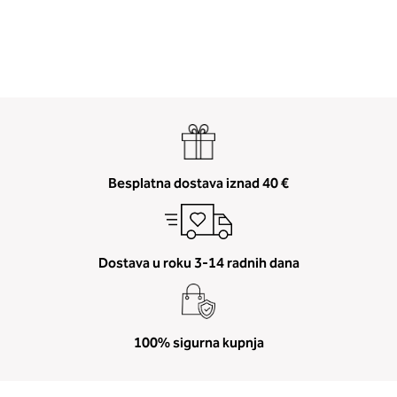
2. Prsni obseg
Besplatna dostava iznad 40 €
Izmerite prsni obseg. Šiviljski met
položite čez hrbet v višini hrbtne
izreza in čez prsi, v višini bradavic 
vdolbine med prsmi. V razdelku 2.
Dostava u roku 3-14 radnih dana
boste prebrali, katera globina koša
ustreza vaši meri (A, B …) – iščite v
stolpcu, ki ste ga določili s podprs
obsegom.
100% sigurna kupnja