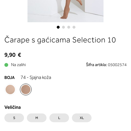
boste prebrali, katera globina koša
ustreza vaši meri (A, B …) – iščite v
stolpcu, ki ste ga določili s podprs
obsegom.
Skip
Čarape s gaćicama Selection 10
to
the
beginning
9,90 €
of
Na zalihi
Šifra artikla:
05002574
the
images
74 - Sjajna koža
BOJA
gallery
Veličina
S
M
L
XL