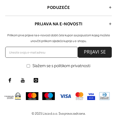
PODUZEĆE
PRIJAVA NA E-NOVOSTI
Prilikom prve prijave na e-novosti dobit ćete kupon sa popustom kojeg možete
unovčiti prilikom sljedeće kupnje u e-shopu.
PRIJAVI SE
Slažem se s politikom privatnosti
© 2025 Lisca d.o.o. Sva prava zadrzana.