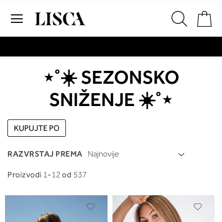
Preskoči
Ko
na
sadržaj
# Za pretraživanje unesite najmanje tri znaka
# Pritisnite enter za pretraživanje
⋆˚☀️ SEZONSKO
SNIŽENJE ☀️˚⋆
KUPUJTE PO
RAZVRSTAJ PREMA
Proizvodi
1
-
12
od
537
Dodajte
Dodaj
na
na