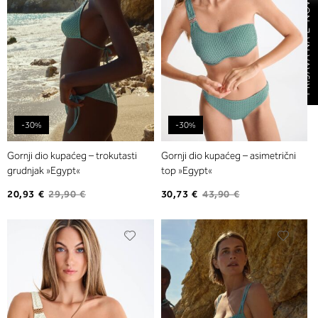
PRIJAVA NA E-NOVOSTI
-30%
-30%
Gornji dio kupaćeg – trokutasti
Gornji dio kupaćeg – asimetrični
grudnjak »Egypt«
top »Egypt«
20,93 €
29,90 €
30,73 €
43,90 €
Dodajte
Dodaj
na
na
listu
listu
želja
želja