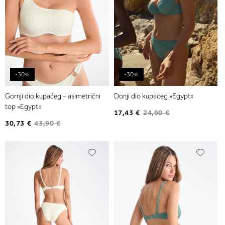
-30%
-30%
Gornji dio kupaćeg – asimetrični
Donji dio kupaćeg »Egypt«
top »Egypt«
17,43 €
24,90 €
30,73 €
43,90 €
Dodajte
Dodaj
na
na
listu
listu
želja
želja