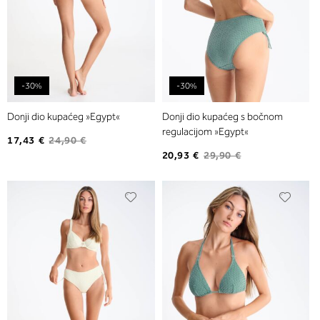
-30%
-30%
Donji dio kupaćeg »Egypt«
Donji dio kupaćeg s bočnom
regulacijom »Egypt«
17,43 €
24,90 €
20,93 €
29,90 €
Dodajte
Dodaj
na
na
listu
listu
želja
želja