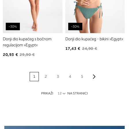
-30%
-30%
Donji dio kupaćeg s bočnom
Donji dio kupaćeg - bikini »Egypt«
regulacijom »Egypt«
17,43 €
24,90 €
20,93 €
29,90 €
STRANICA
Stranica
Naprijed
Trenutno pregledavate stranicu
Stranica
Stranica
Stranica
Stranica
1
2
3
4
5
PRIKAŽI
NA STRANICI