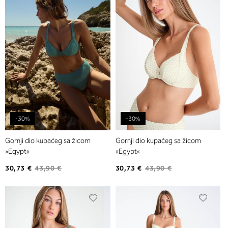
listu
listu
želja
želja
-30%
-30%
Gornji dio kupaćeg sa žicom
Gornji dio kupaćeg sa žicom
»Egypt«
»Egypt«
30,73 €
43,90 €
30,73 €
43,90 €
Dodajte
Dodaj
na
na
listu
listu