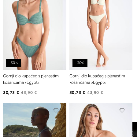
želja
želja
-30%
-30%
Gornji dio kupaćeg s pjenastim
Gornji dio kupaćeg s pjenastim
košaricama »Egypt«
košaricama »Egypt«
30,73 €
43,90 €
30,73 €
43,90 €
Dodajte
Dodaj
na
na
listu
listu
želja
želja