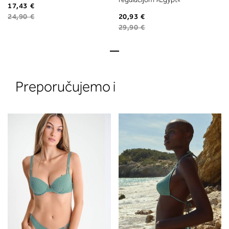
17,43 €
24,90 €
20,93 €
29,90 €
Preporučujemo i
2. Prsni obseg
Izmerite prsni obseg. Šiviljski met
položite čez hrbet v višini hrbtne
izreza in čez prsi, v višini bradavic 
vdolbine med prsmi. V razdelku 2.
boste prebrali, katera globina koša
ustreza vaši meri (A, B …) – iščite v
stolpcu, ki ste ga določili s podprs
obsegom.