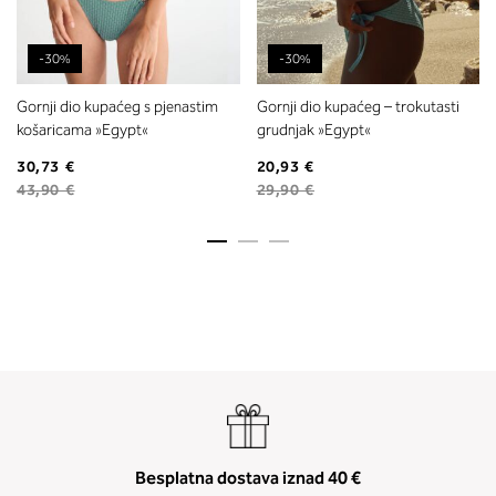
-30%
-30%
Gornji dio kupaćeg s pjenastim
Gornji dio kupaćeg – trokutasti
košaricama »Egypt«
grudnjak »Egypt«
30,73 €
20,93 €
43,90 €
29,90 €
Besplatna dostava iznad 40 €