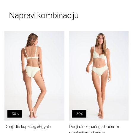
Napravi kombinaciju
-30%
-30%
Donji dio kupaćeg »Egypt«
Donji dio kupaćeg s bočnom
regulacijom »Egypt«