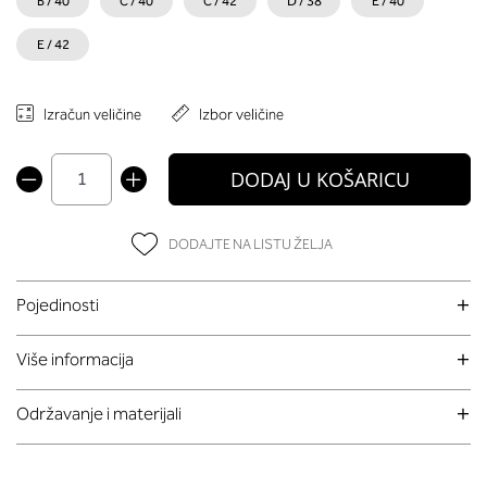
B / 40
C / 40
C / 42
D / 38
E / 40
E / 42
Izračun veličine
Izbor veličine
DODAJ U KOŠARICU
DODAJTE NA LISTU ŽELJA
Pojedinosti
Više informacija
Održavanje i materijali