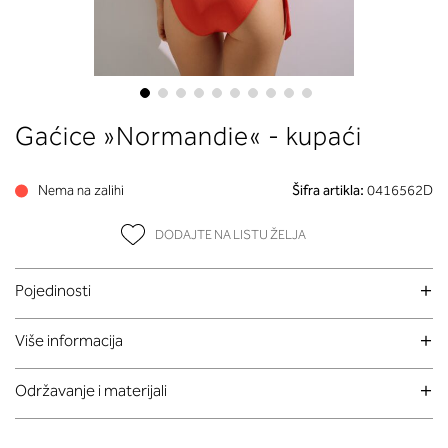
Skip
Gaćice »Normandie« - kupaći
to
the
beginning
Nema na zalihi
Šifra artikla:
0416562D
of
the
DODAJTE NA LISTU ŽELJA
images
gallery
Pojedinosti
Više informacija
Održavanje i materijali