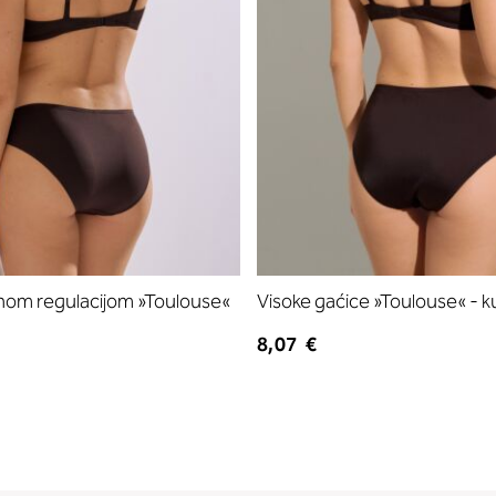
nom regulacijom »Toulouse«
Visoke gaćice »Toulouse« - k
8,07 €