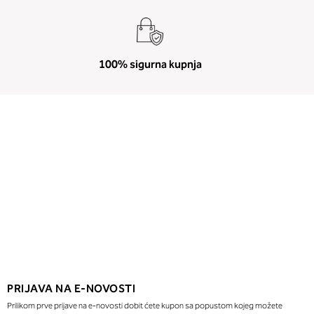
100% sigurna kupnja
PRIJAVA NA E-NOVOSTI
Prilikom prve prijave na e-novosti dobit ćete kupon sa popustom kojeg možete