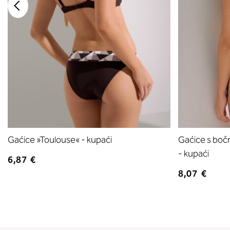
Gaćice »Toulouse« - kupaći
Gaćice s boč
- kupaći
6,87 €
8,07 €