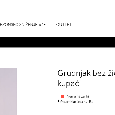
naka
# Pritisnite enter za pretraživanje
SEZONSKO SNIŽENJE ☼˚⋆
OUTLET
Grudnjak bez ži
kupaći
Nema na zalihi
Šifra artikla:
040731B3