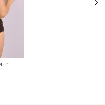
upaći