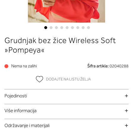
Skip
Grudnjak bez žice Wireless Soft
to
the
»Pompeya«
beginning
of
Nema na zalihi
Šifra artikla:
02040288
the
images
DODAJTE NA LISTU ŽELJA
gallery
Pojedinosti
Više informacija
Održavanje i materijali