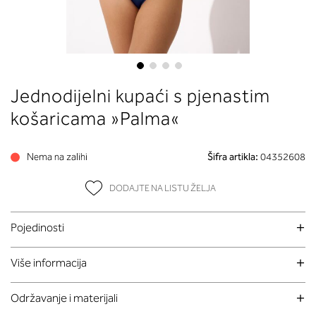
Skip
Jednodijelni kupaći s pjenastim
to
the
košaricama »Palma«
beginning
of
Nema na zalihi
Šifra artikla:
04352608
the
images
DODAJTE NA LISTU ŽELJA
gallery
Pojedinosti
Više informacija
Održavanje i materijali