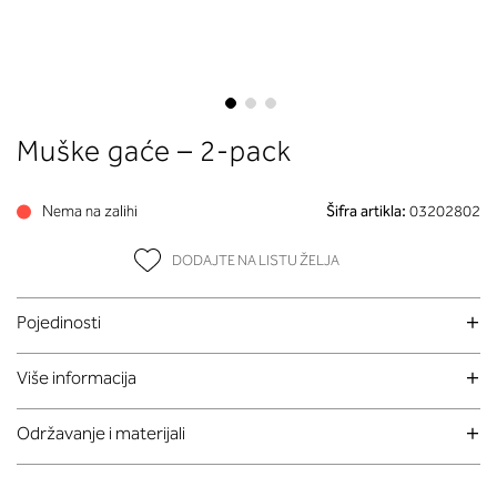
Skip
Muške gaće – 2-pack
to
the
beginning
Nema na zalihi
Šifra artikla:
03202802
of
the
DODAJTE NA LISTU ŽELJA
images
gallery
Pojedinosti
Više informacija
Održavanje i materijali