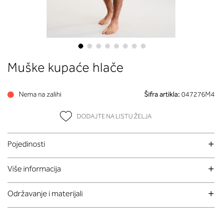
Skip
Muške kupaće hlače
to
the
beginning
Nema na zalihi
Šifra artikla:
047276M4
of
the
DODAJTE NA LISTU ŽELJA
images
gallery
Pojedinosti
Više informacija
Održavanje i materijali