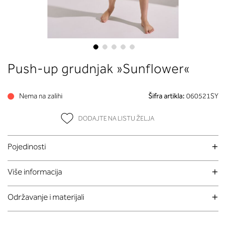
Skip
Push-up grudnjak »Sunflower«
to
the
beginning
Nema na zalihi
Šifra artikla:
060521SY
of
the
DODAJTE NA LISTU ŽELJA
images
gallery
Pojedinosti
Više informacija
Održavanje i materijali