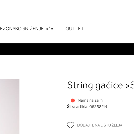
naka
# Pritisnite enter za pretraživanje
SEZONSKO SNIŽENJE ☼˚⋆
OUTLET
String gaćice »
Nema na zalihi
Šifra artikla:
062582IB
DODAJTE NA LISTU ŽELJA