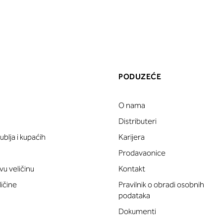
PODUZEĆE
O nama
a
Distributeri
blja i kupaćih
Karijera
Prodavaonice
vu veličinu
Kontakt
ličine
Pravilnik o obradi osobnih
podataka
Dokumenti