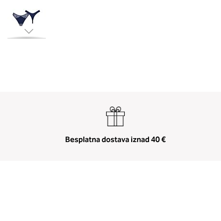
Skip
to
the
beginning
of
the
images
gallery
Besplatna dostava iznad 40 €