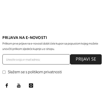
PRIJAVA NA E-NOVOSTI
Prilikom prve prijave na e-novosti dobit ćete kupon sa popustom kojeg možete
unovčiti prilikom sljedeće kupnje u e-shopu.
PRIJAVI SE
Slažem se s politikom privatnosti