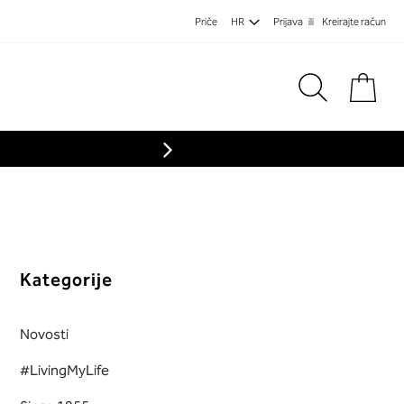
Priče
HR
Prijava
Kreirajte račun
Koša
Kategorije
Novosti
#LivingMyLife