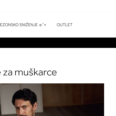
naka
# Pritisnite enter za pretraživanje
SEZONSKO SNIŽENJE ☼˚⋆
OUTLET
e za muškarce