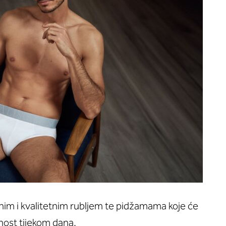
nim i kvalitetnim rubljem te pidžamama koje će
nost tijekom dana.