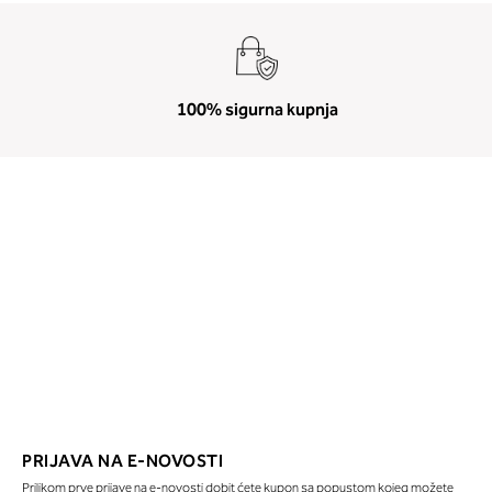
100% sigurna kupnja
PRIJAVA NA E-NOVOSTI
Prilikom prve prijave na e-novosti dobit ćete kupon sa popustom kojeg možete