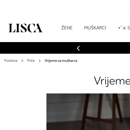
Preskoči
na
sadržaj
# Za pretraživanje unesite najmanje tri z
ŽENE
MUŠKARCI
⋆˚☼ 
Početna
Priče
Vrijeme za muškarce
Vrijem