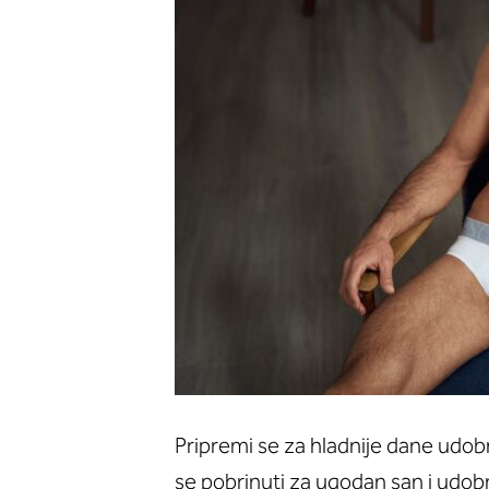
Pripremi se za hladnije dane udob
se pobrinuti za ugodan san i udob