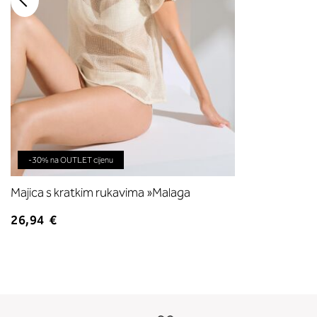
-30% na OUTLET cijenu
Majica s kratkim rukavima »Malaga
26,94 €