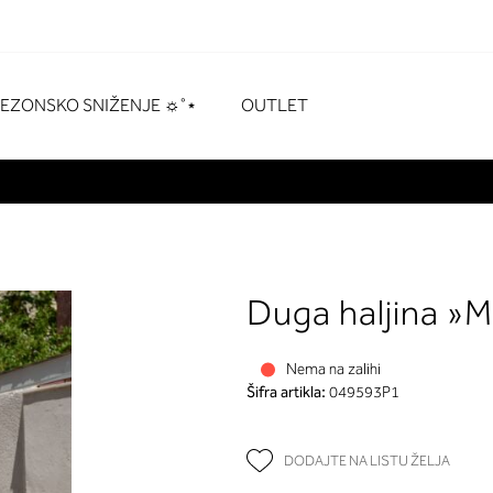
naka
# Pritisnite enter za pretraživanje
SEZONSKO SNIŽENJE ☼˚⋆
OUTLET
Duga haljina »
Nema na zalihi
Šifra artikla:
049593P1
DODAJTE NA LISTU ŽELJA