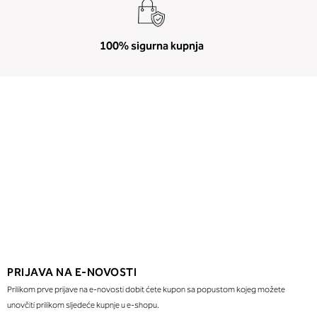
100% sigurna kupnja
PRIJAVA NA E-NOVOSTI
Prilikom prve prijave na e-novosti dobit ćete kupon sa popustom kojeg možete
unovčiti prilikom sljedeće kupnje u e-shopu.