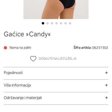
Skip
Gaćice »Candy«
to
the
beginning
Nema na zalihi
Šifra artikla:
06257302
of
the
DODAJTE NA LISTU ŽELJA
images
gallery
Pojedinosti
Više informacija
Održavanje i materijali