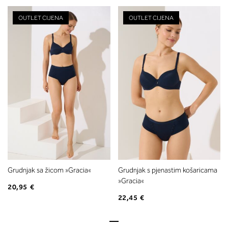
OUTLET CIJENA
OUTLET CIJENA
Grudnjak sa žicom »Gracia«
Grudnjak s pjenastim košaricama
»Gracia«
20,95 €
22,45 €