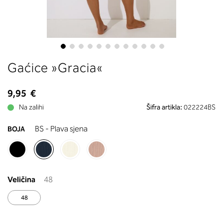
boste prebrali, katera globina koša
ustreza vaši meri (A, B …) – iščite v
stolpcu, ki ste ga določili s podprs
obsegom.
Skip
Gaćice »Gracia«
to
the
beginning
9,95 €
of
Na zalihi
Šifra artikla:
022224BS
the
images
BS - Plava sjena
BOJA
gallery
Veličina
48
48