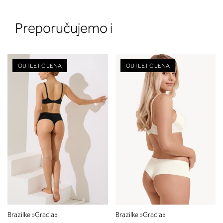
Preporučujemo i
OUTLET CIJENA
OUTLET CIJENA
2. Prsni obseg
Izmerite prsni obseg. Šiviljski met
položite čez hrbet v višini hrbtne
izreza in čez prsi, v višini bradavic 
vdolbine med prsmi. V razdelku 2.
boste prebrali, katera globina koša
ustreza vaši meri (A, B …) – iščite v
stolpcu, ki ste ga določili s podprs
obsegom.
Brazilke »Gracia«
Brazilke »Gracia«