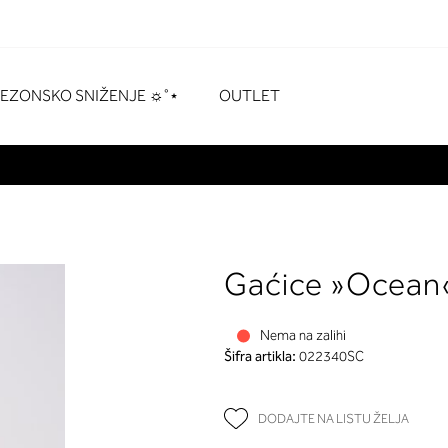
naka
# Pritisnite enter za pretraživanje
SEZONSKO SNIŽENJE ☼˚⋆
OUTLET
Gaćice »Ocean
Nema na zalihi
Šifra artikla:
022340SC
DODAJTE NA LISTU ŽELJA