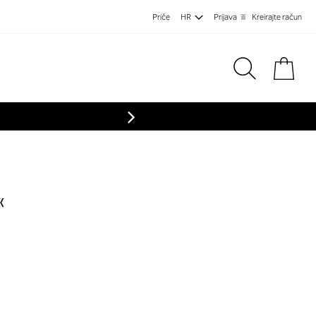
Priče
HR
Prijava
Kreirajte račun
Koša
«