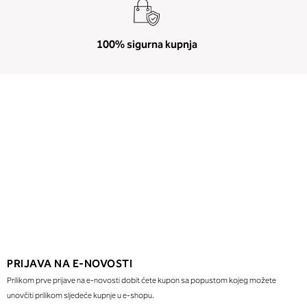
100% sigurna kupnja
PRIJAVA NA E-NOVOSTI
Prilikom prve prijave na e-novosti dobit ćete kupon sa popustom kojeg možete
unovčiti prilikom sljedeće kupnje u e-shopu.