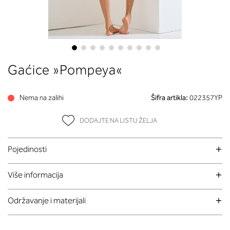
Skip
Gaćice »Pompeya«
to
the
beginning
Nema na zalihi
Šifra artikla:
022357YP
of
the
DODAJTE NA LISTU ŽELJA
images
gallery
Pojedinosti
Više informacija
Održavanje i materijali