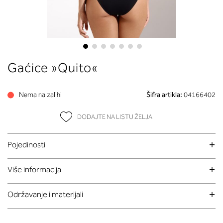
Skip
Gaćice »Quito«
to
the
beginning
Nema na zalihi
Šifra artikla:
04166402
of
the
DODAJTE NA LISTU ŽELJA
images
gallery
Pojedinosti
Više informacija
Održavanje i materijali