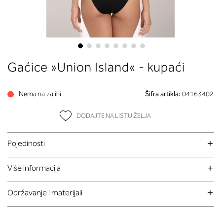
Skip
Gaćice »Union Island« - kupaći
to
the
beginning
Nema na zalihi
Šifra artikla:
04163402
of
the
DODAJTE NA LISTU ŽELJA
images
gallery
Pojedinosti
Više informacija
Održavanje i materijali