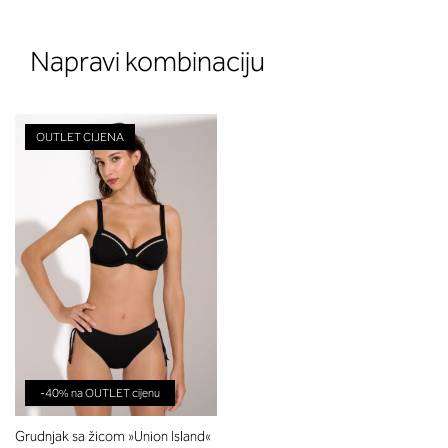
Napravi kombinaciju
OUTLET CIJENA
-40% na OUTLET cijenu
Grudnjak sa žicom »Union Island«