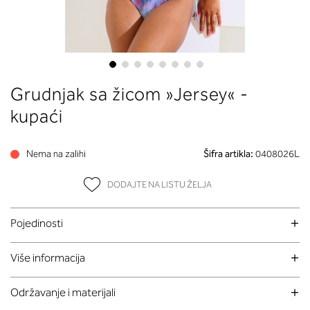
Skip
Grudnjak sa žicom »Jersey« -
to
the
kupaći
beginning
of
Nema na zalihi
Šifra artikla:
0408026L
the
images
DODAJTE NA LISTU ŽELJA
gallery
Pojedinosti
Više informacija
Održavanje i materijali