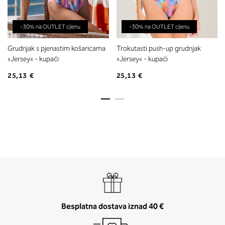
-30% na OUTLET cijenu
-30% na OUTLET cijenu
Grudnjak s pjenastim košaricama
Trokutasti push-up grudnjak
»Jersey« - kupaći
»Jersey« - kupaći
25,13 €
25,13 €
Besplatna dostava iznad 40 €