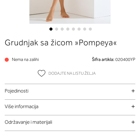
Skip
Grudnjak sa žicom »Pompeya«
to
the
beginning
Nema na zalihi
Šifra artikla:
020400YP
of
the
DODAJTE NA LISTU ŽELJA
images
gallery
Pojedinosti
Više informacija
Održavanje i materijali