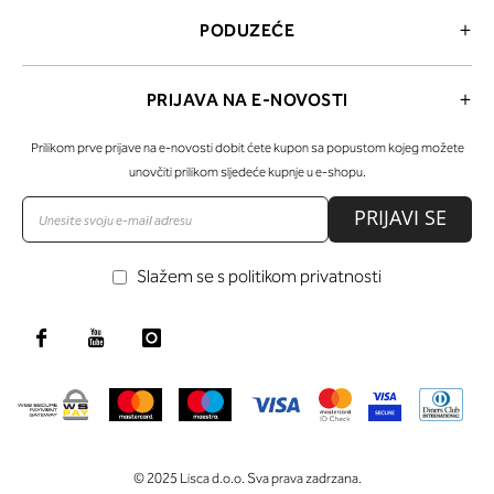
PODUZEĆE
PRIJAVA NA E-NOVOSTI
Prilikom prve prijave na e-novosti dobit ćete kupon sa popustom kojeg možete
unovčiti prilikom sljedeće kupnje u e-shopu.
PRIJAVI SE
Slažem se s politikom privatnosti
© 2025 Lisca d.o.o. Sva prava zadrzana.