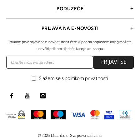
PODUZEĆE
PRIJAVA NA E-NOVOSTI
Prilikom prve prijave na e-novosti dobit ćete kupon sa popustom kojeg možete
unovčiti prilikom sljedeće kupnje u e-shopu.
PRIJAVI SE
Slažem se s politikom privatnosti
© 2025 Lisca d.o.o. Sva prava zadrzana.