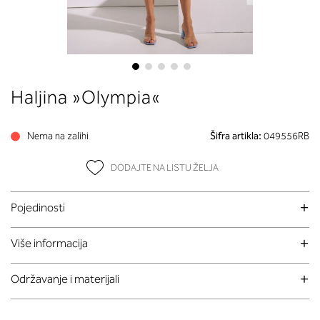
Skip
Haljina »Olympia«
to
the
beginning
Nema na zalihi
Šifra artikla:
049556RB
of
the
DODAJTE NA LISTU ŽELJA
images
gallery
Pojedinosti
Više informacija
Održavanje i materijali