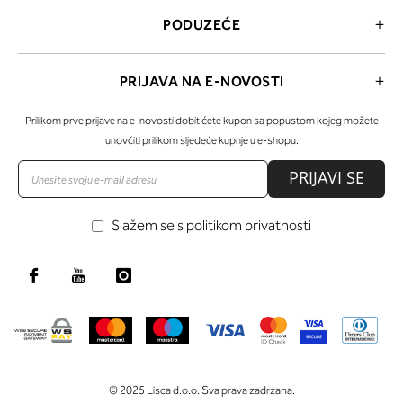
PODUZEĆE
PRIJAVA NA E-NOVOSTI
Prilikom prve prijave na e-novosti dobit ćete kupon sa popustom kojeg možete
unovčiti prilikom sljedeće kupnje u e-shopu.
PRIJAVI SE
Slažem se s politikom privatnosti
© 2025 Lisca d.o.o. Sva prava zadrzana.