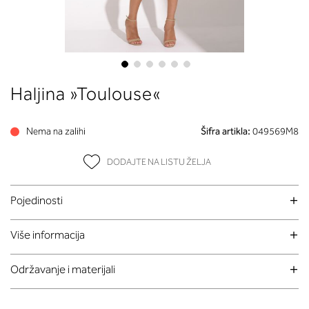
Skip
Haljina »Toulouse«
to
the
beginning
Nema na zalihi
Šifra artikla:
049569M8
of
the
DODAJTE NA LISTU ŽELJA
images
gallery
Pojedinosti
Više informacija
Održavanje i materijali