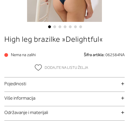
Skip
High leg brazilke »Delightful«
to
the
beginning
Nema na zalihi
Šifra artikla:
062584NA
of
the
DODAJTE NA LISTU ŽELJA
images
gallery
Pojedinosti
Više informacija
Održavanje i materijali