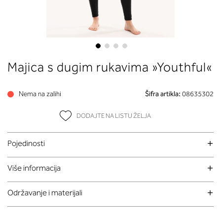
Skip
Majica s dugim rukavima »Youthful«
to
the
beginning
Nema na zalihi
Šifra artikla:
08635302
of
the
DODAJTE NA LISTU ŽELJA
images
gallery
Pojedinosti
Više informacija
Održavanje i materijali