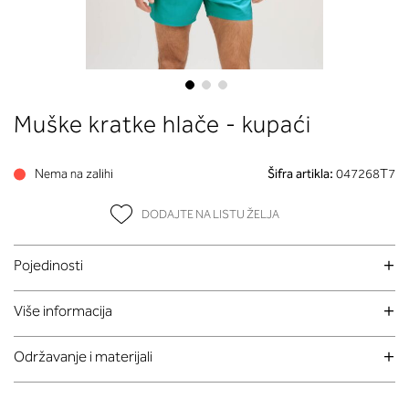
Skip
Muške kratke hlače - kupaći
to
the
beginning
Nema na zalihi
Šifra artikla:
047268T7
of
the
DODAJTE NA LISTU ŽELJA
images
gallery
Pojedinosti
Više informacija
Održavanje i materijali