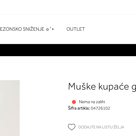
naka
# Pritisnite enter za pretraživanje
SEZONSKO SNIŽENJE ☼˚⋆
OUTLET
Muške kupaće 
Nema na zalihi
Šifra artikla:
04726102
DODAJTE NA LISTU ŽELJA