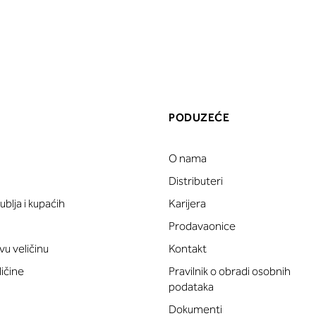
PODUZEĆE
O nama
a
Distributeri
blja i kupaćih
Karijera
Prodavaonice
vu veličinu
Kontakt
ličine
Pravilnik o obradi osobnih
podataka
Dokumenti