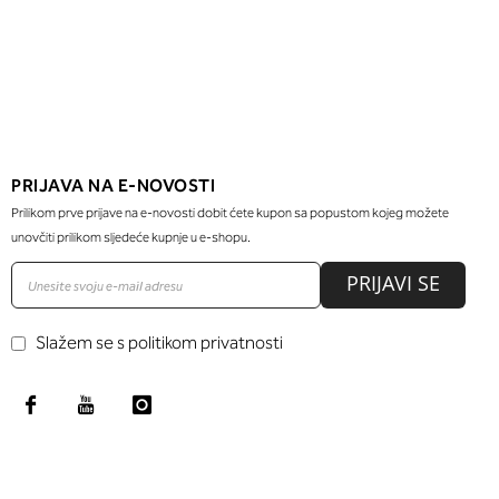
PRIJAVA NA E-NOVOSTI
Prilikom prve prijave na e-novosti dobit ćete kupon sa popustom kojeg možete
unovčiti prilikom sljedeće kupnje u e-shopu.
PRIJAVI SE
Slažem se s politikom privatnosti